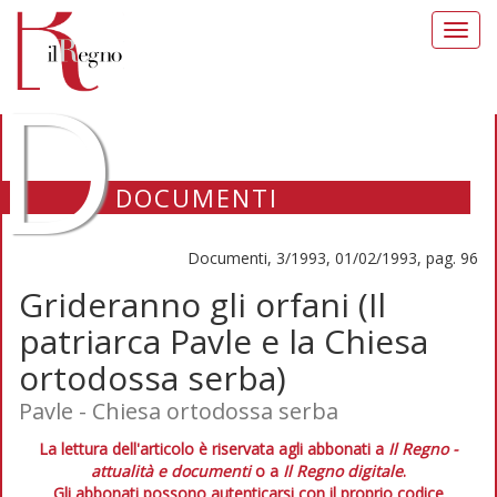
Toggl
navig
D
DOCUMENTI
Documenti, 3/1993, 01/02/1993, pag. 96
Grideranno gli orfani (Il
patriarca Pavle e la Chiesa
ortodossa serba)
Pavle - Chiesa ortodossa serba
La lettura dell'articolo è riservata agli abbonati a
Il Regno -
attualità e documenti
o a
Il Regno digitale
.
Gli abbonati possono autenticarsi con il proprio codice