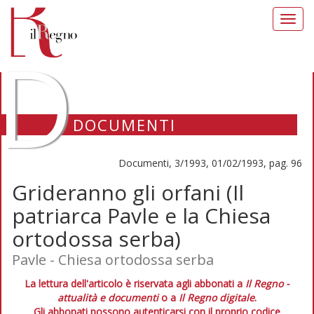
Toggl
navig
D
DOCUMENTI
Documenti, 3/1993, 01/02/1993, pag. 96
Grideranno gli orfani (Il
patriarca Pavle e la Chiesa
ortodossa serba)
Pavle - Chiesa ortodossa serba
La lettura dell'articolo è riservata agli abbonati a
Il Regno -
attualità e documenti
o a
Il Regno digitale
.
Gli abbonati possono autenticarsi con il proprio codice