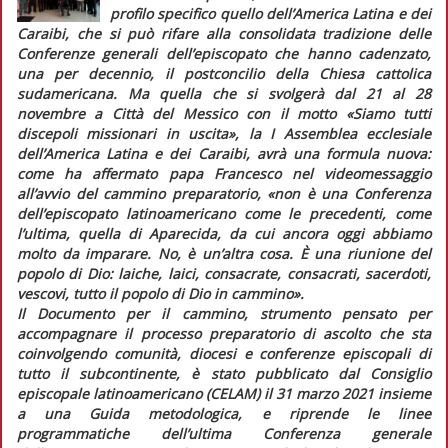
profilo specifico quello dell’America Latina e dei
Caraibi, che si può rifare alla consolidata tradizione delle
Conferenze generali dell’episcopato che hanno cadenzato,
una per decennio, il postconcilio della Chiesa cattolica
sudamericana. Ma quella che si svolgerà dal 21 al 28
novembre a Città del Messico con il motto «Siamo tutti
discepoli missionari in uscita», la I Assemblea ecclesiale
dell’America Latina e dei Caraibi, avrà una formula nuova:
come ha affermato papa Francesco nel videomessaggio
all’avvio del cammino preparatorio, «non è una Conferenza
dell’episcopato latinoamericano come le precedenti, come
l’ultima, quella di Aparecida, da cui ancora oggi abbiamo
molto da imparare. No, è un’altra cosa. È una riunione del
popolo di Dio: laiche, laici, consacrate, consacrati, sacerdoti,
vescovi, tutto il popolo di Dio in cammino».
Il Documento per il cammino, strumento pensato per
accompagnare il processo preparatorio di ascolto che sta
coinvolgendo comunità, diocesi e conferenze episcopali di
tutto il subcontinente, è stato pubblicato dal Consiglio
episcopale latinoamericano (CELAM) il 31 marzo 2021 insieme
a una Guida metodologica, e riprende le linee
programmatiche dell’ultima Conferenza generale