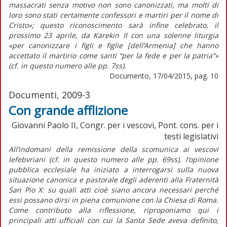
massacrati senza motivo non sono canonizzati, ma molti di
loro sono stati certamente confessori e martiri per il nome di
Cristo»; questo riconoscimento sarà infine celebrato, il
prossimo 23 aprile, da Karekin II con una solenne liturgia
«per canonizzare i figli e figlie [dell’Armenia] che hanno
accettato il martirio come santi “per la fede e per la patria”»
(cf. in questo numero alle pp. 7ss).
Documento, 17/04/2015, pag. 10
Documenti, 2009-3
Con grande afflizione
Giovanni Paolo II, Congr. per i vescovi, Pont. cons. per i
testi legislativi
All’indomani della remissione della scomunica ai vescovi
lefebvriani (cf. in questo numero alle pp. 69ss), l’opinione
pubblica ecclesiale ha iniziato a interrogarsi sulla nuova
situazione canonica e pastorale degli aderenti alla Fraternità
San Pio X: su quali atti cioè siano ancora necessari perché
essi possano dirsi in piena comunione con la Chiesa di Roma.
Come contributo alla riflessione, riproponiamo qui i
principali atti ufficiali con cui la Santa Sede aveva definito,