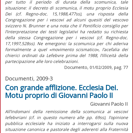
per tutto il periodo di durata della scomunica, tale
situazione: il decreto di scomunica, il motu proprio Ecclesia
Dei (cf. Regno-doc. 15,1988,477ss), una risposta della
Congregazione per i vescovi ad alcuni quesiti del vescovo
svizzero N. Brunner e una nota che il Pontificio consiglio per
l’interpretazione dei testi legislativi ha redatto su richiesta
della stessa Congregazione per i vescovi (cf. Regno-doc.
17,1997,528ss). Ne emergono: la scomunica per chi aderiva
formalmente a quel «movimento scismatico», l’acefalia dei
chierici ordinati da Lefebvre prima del 1988, l’illiceità della
partecipazione alle loro celebrazioni.
Documento, 01/02/2009, pag. 77
Documenti, 2009-3
Con grande afflizione. Ecclesia Dei.
Motu proprio di Giovanni Paolo II
Giovanni Paolo II
All’indomani della remissione della scomunica ai vescovi
lefebvriani (cf. in questo numero alle pp. 69ss), l’opinione
pubblica ecclesiale ha iniziato a interrogarsi sulla nuova
situazione canonica e pastorale degli aderenti alla Fraternità