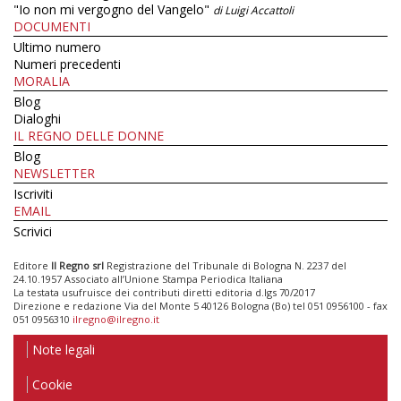
"Io non mi vergogno del Vangelo"
di Luigi Accattoli
DOCUMENTI
Ultimo numero
Numeri precedenti
MORALIA
Blog
Dialoghi
IL REGNO DELLE DONNE
Blog
NEWSLETTER
Iscriviti
EMAIL
Scrivici
Editore
Il Regno srl
Registrazione del Tribunale di Bologna N. 2237 del
24.10.1957 Associato all’Unione Stampa Periodica Italiana
La testata usufruisce dei contributi diretti editoria d.lgs 70/2017
Direzione e redazione Via del Monte 5 40126 Bologna (Bo) tel 051 0956100 - fax
051 0956310
ilregno@ilregno.it
Note legali
Cookie