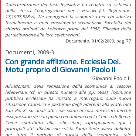
l’interpretazione dei testi legislativi ha redatto su richiesta
della stessa Congregazione per i vescovi (cf. Regno-doc.
17,1997,528ss). Ne emergono: la scomunica per chi aderiva
formalmente a quel «movimento scismatico», l’acefalia dei
chierici ordinati da Lefebvre prima del 1988, l’illiceità della
partecipazione alle loro celebrazioni.
Documento, 01/02/2009, pag. 77
Documenti, 2009-3
Con grande afflizione. Ecclesia Dei.
Motu proprio di Giovanni Paolo II
Giovanni Paolo II
All’indomani della remissione della scomunica ai vescovi
lefebvriani (cf. in questo numero alle pp. 69ss), l’opinione
pubblica ecclesiale ha iniziato a interrogarsi sulla nuova
situazione canonica e pastorale degli aderenti alla Fraternità
San Pio X: su quali atti cioè siano ancora necessari perché
essi possano dirsi in piena comunione con la Chiesa di Roma.
Come contributo alla riflessione, riproponiamo qui i
principali atti ufficiali con cui la Santa Sede aveva definito,
per tutto il periodo di durata della scomunica, tale