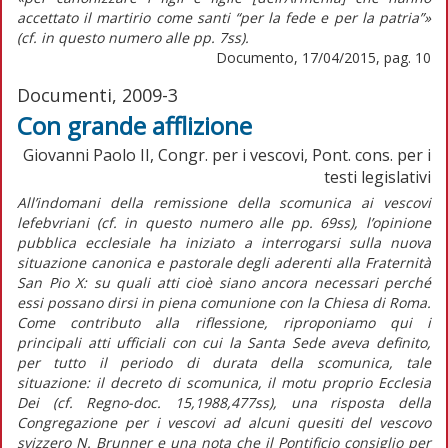
accettato il martirio come santi “per la fede e per la patria”»
(cf. in questo numero alle pp. 7ss).
Documento, 17/04/2015, pag. 10
Documenti, 2009-3
Con grande afflizione
Giovanni Paolo II, Congr. per i vescovi, Pont. cons. per i
testi legislativi
All’indomani della remissione della scomunica ai vescovi
lefebvriani (cf. in questo numero alle pp. 69ss), l’opinione
pubblica ecclesiale ha iniziato a interrogarsi sulla nuova
situazione canonica e pastorale degli aderenti alla Fraternità
San Pio X: su quali atti cioè siano ancora necessari perché
essi possano dirsi in piena comunione con la Chiesa di Roma.
Come contributo alla riflessione, riproponiamo qui i
principali atti ufficiali con cui la Santa Sede aveva definito,
per tutto il periodo di durata della scomunica, tale
situazione: il decreto di scomunica, il motu proprio Ecclesia
Dei (cf. Regno-doc. 15,1988,477ss), una risposta della
Congregazione per i vescovi ad alcuni quesiti del vescovo
svizzero N. Brunner e una nota che il Pontificio consiglio per