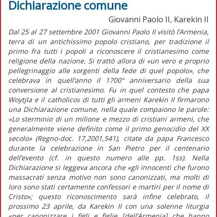
Dichiarazione comune
Giovanni Paolo II, Karekin II
Dal 25 al 27 settembre 2001 Giovanni Paolo II visitò l’Armenia,
terra di un antichissimo popolo cristiano, per tradizione il
primo fra tutti i popoli a riconoscere il cristianesimo come
religione della nazione. Si trattò allora di «un vero e proprio
pellegrinaggio alle sorgenti della fede di quel popolo», che
celebrava in quell’anno il 1700° anniversario della sua
conversione al cristianesimo. Fu in quel contesto che papa
Woytjla e il catholicos di tutti gli armeni Karekin II firmarono
una Dichiarazione comune, nella quale compaiono le parole:
«Lo sterminio di un milione e mezzo di cristiani armeni, che
generalmente viene definito come il primo genocidio del XX
secolo» (Regno-doc. 17,2001,541), citate da papa Francesco
durante la celebrazione in San Pietro per il centenario
dell’evento (cf. in questo numero alle pp. 1ss). Nella
Dichiarazione si leggeva ancora che «gli innocenti che furono
massacrati senza motivo non sono canonizzati, ma molti di
loro sono stati certamente confessori e martiri per il nome di
Cristo»; questo riconoscimento sarà infine celebrato, il
prossimo 23 aprile, da Karekin II con una solenne liturgia
«per canonizzare i figli e figlie [dell’Armenia] che hanno