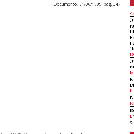
Documento, 01/06/1989, pag. 347
A
U
N
Li
Ri
Pa
"I
D
U
N
M
B
Di
I
B
N
Is
E
Sc