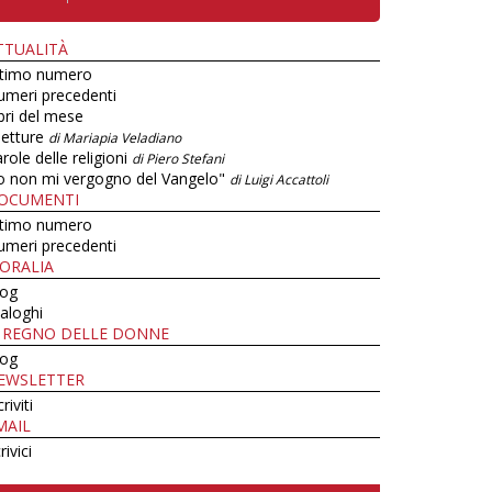
TTUALITÀ
ltimo numero
umeri precedenti
bri del mese
letture
di Mariapia Veladiano
role delle religioni
di Piero Stefani
o non mi vergogno del Vangelo"
di Luigi Accattoli
OCUMENTI
ltimo numero
umeri precedenti
ORALIA
log
aloghi
L REGNO DELLE DONNE
log
EWSLETTER
criviti
MAIL
rivici