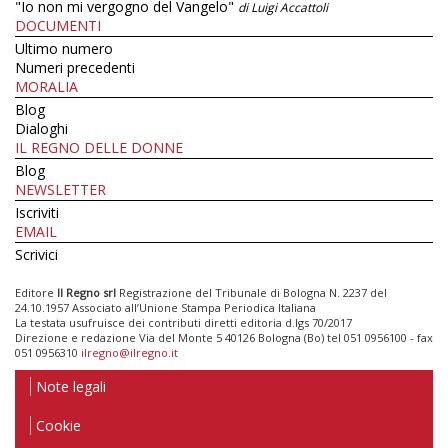
"Io non mi vergogno del Vangelo"
di Luigi Accattoli
DOCUMENTI
Ultimo numero
Numeri precedenti
MORALIA
Blog
Dialoghi
IL REGNO DELLE DONNE
Blog
NEWSLETTER
Iscriviti
EMAIL
Scrivici
Editore
Il Regno srl
Registrazione del Tribunale di Bologna N. 2237 del
24.10.1957 Associato all’Unione Stampa Periodica Italiana
La testata usufruisce dei contributi diretti editoria d.lgs 70/2017
Direzione e redazione Via del Monte 5 40126 Bologna (Bo) tel 051 0956100 - fax
051 0956310
ilregno@ilregno.it
Note legali
Cookie