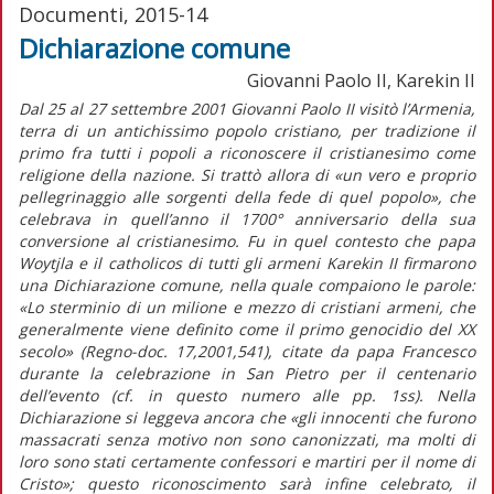
Documenti, 2015-14
Dichiarazione comune
Giovanni Paolo II, Karekin II
Dal 25 al 27 settembre 2001 Giovanni Paolo II visitò l’Armenia,
terra di un antichissimo popolo cristiano, per tradizione il
primo fra tutti i popoli a riconoscere il cristianesimo come
religione della nazione. Si trattò allora di «un vero e proprio
pellegrinaggio alle sorgenti della fede di quel popolo», che
celebrava in quell’anno il 1700° anniversario della sua
conversione al cristianesimo. Fu in quel contesto che papa
Woytjla e il catholicos di tutti gli armeni Karekin II firmarono
una Dichiarazione comune, nella quale compaiono le parole:
«Lo sterminio di un milione e mezzo di cristiani armeni, che
generalmente viene definito come il primo genocidio del XX
secolo» (Regno-doc. 17,2001,541), citate da papa Francesco
durante la celebrazione in San Pietro per il centenario
dell’evento (cf. in questo numero alle pp. 1ss). Nella
Dichiarazione si leggeva ancora che «gli innocenti che furono
massacrati senza motivo non sono canonizzati, ma molti di
loro sono stati certamente confessori e martiri per il nome di
Cristo»; questo riconoscimento sarà infine celebrato, il