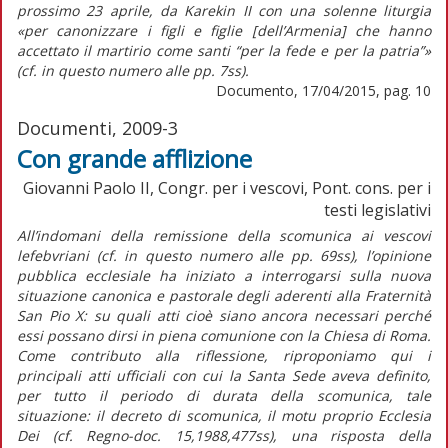
prossimo 23 aprile, da Karekin II con una solenne liturgia
«per canonizzare i figli e figlie [dell’Armenia] che hanno
accettato il martirio come santi “per la fede e per la patria”»
(cf. in questo numero alle pp. 7ss).
Documento, 17/04/2015, pag. 10
Documenti, 2009-3
Con grande afflizione
Giovanni Paolo II, Congr. per i vescovi, Pont. cons. per i
testi legislativi
All’indomani della remissione della scomunica ai vescovi
lefebvriani (cf. in questo numero alle pp. 69ss), l’opinione
pubblica ecclesiale ha iniziato a interrogarsi sulla nuova
situazione canonica e pastorale degli aderenti alla Fraternità
San Pio X: su quali atti cioè siano ancora necessari perché
essi possano dirsi in piena comunione con la Chiesa di Roma.
Come contributo alla riflessione, riproponiamo qui i
principali atti ufficiali con cui la Santa Sede aveva definito,
per tutto il periodo di durata della scomunica, tale
situazione: il decreto di scomunica, il motu proprio Ecclesia
Dei (cf. Regno-doc. 15,1988,477ss), una risposta della