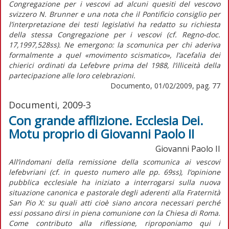
Congregazione per i vescovi ad alcuni quesiti del vescovo
svizzero N. Brunner e una nota che il Pontificio consiglio per
l’interpretazione dei testi legislativi ha redatto su richiesta
della stessa Congregazione per i vescovi (cf. Regno-doc.
17,1997,528ss). Ne emergono: la scomunica per chi aderiva
formalmente a quel «movimento scismatico», l’acefalia dei
chierici ordinati da Lefebvre prima del 1988, l’illiceità della
partecipazione alle loro celebrazioni.
Documento, 01/02/2009, pag. 77
Documenti, 2009-3
Con grande afflizione. Ecclesia Dei.
Motu proprio di Giovanni Paolo II
Giovanni Paolo II
All’indomani della remissione della scomunica ai vescovi
lefebvriani (cf. in questo numero alle pp. 69ss), l’opinione
pubblica ecclesiale ha iniziato a interrogarsi sulla nuova
situazione canonica e pastorale degli aderenti alla Fraternità
San Pio X: su quali atti cioè siano ancora necessari perché
essi possano dirsi in piena comunione con la Chiesa di Roma.
Come contributo alla riflessione, riproponiamo qui i