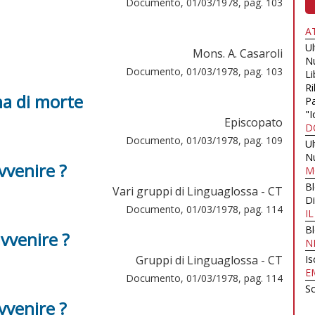
Documento, 01/03/1978, pag. 103
A
U
Mons. A. Casaroli
N
Documento, 01/03/1978, pag. 103
Li
Ri
na di morte
Pa
"I
Episcopato
D
Documento, 01/03/1978, pag. 109
U
N
avvenire ?
M
B
Vari gruppi di Linguaglossa - CT
Di
Documento, 01/03/1978, pag. 114
I
B
avvenire ?
N
Gruppi di Linguaglossa - CT
Is
E
Documento, 01/03/1978, pag. 114
Sc
avvenire ?