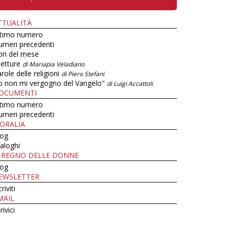
TTUALITÀ
ltimo numero
umeri precedenti
bri del mese
letture
di Mariapia Veladiano
role delle religioni
di Piero Stefani
o non mi vergogno del Vangelo"
di Luigi Accattoli
OCUMENTI
ltimo numero
umeri precedenti
ORALIA
log
aloghi
L REGNO DELLE DONNE
log
EWSLETTER
criviti
MAIL
rivici