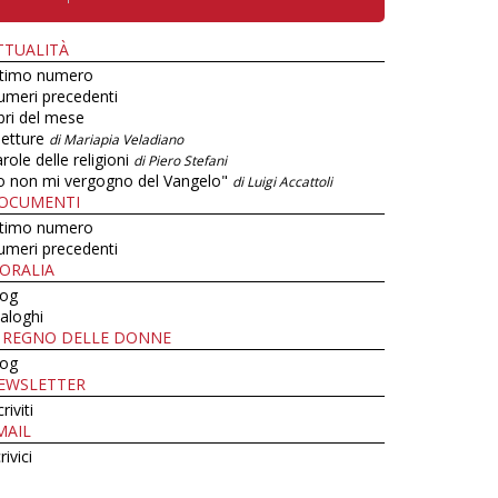
TTUALITÀ
ltimo numero
umeri precedenti
bri del mese
letture
di Mariapia Veladiano
role delle religioni
di Piero Stefani
o non mi vergogno del Vangelo"
di Luigi Accattoli
OCUMENTI
ltimo numero
umeri precedenti
ORALIA
log
aloghi
L REGNO DELLE DONNE
log
EWSLETTER
criviti
MAIL
rivici