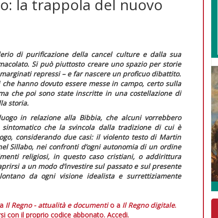
o: la trappola del nuovo
rio di purificazione della
cancel culture
e dalla sua
acolato. Si può piuttosto creare uno spazio per storie
marginati repressi – e far nascere un proficuo dibattito.
i che hanno dovuto essere messe in campo, certo sulla
ma che poi sono state inscritte in una costellazione di
la storia.
uogo in relazione alla Bibbia, che alcuni vorrebbero
sintomatico che la svincola dalla tradizione di cui è
go, considerando due casi: il violento testo di Martin
nel
Sillabo
, nei confronti d’ogni autonomia di un ordine
menti religiosi, in questo caso cristiani, o addirittura
e aprirsi a un modo d’investire sul passato e sul presente
 lontano da ogni visione idealista e surrettiziamente
 a
Il Regno - attualità e documenti
o a
Il Regno digitale
.
si con il proprio codice abbonato.
Accedi.