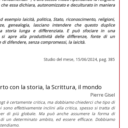
iò che essa dichiara, autonomizzato e deculturato in maniera
 esempio laicità, politica, Stato, riconoscimento, religioni,
enze, genealogia, lasciano intendere che questo duplice
 storia lunga e differenziata. E può sfociare in una
e si apre alla
produttività delle differenze
, fonte di un
 di difendere, senza compromessi, la laicità.
Studio del mese, 15/06/2024, pag. 385
to con la storia, la Scrittura, il mondo
Pierre Gisel
ngt è certamente critica, ma dobbiamo chiederci che
tipo
di
pi sono effettivamente inclini alla critica, spesso si tratta di
per di più globale. Ma può anche assumere la forma di
no di un determinato ambito, ed essere efficace. Dobbiamo
ntendiamo.