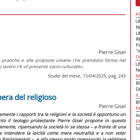
A
U
N
Li
Ri
Pa
"I
Pierre Gisel
D
lle pratiche e alle proposte umane che prendono forma nel
U
lavoro c’è «il presente socio-culturale».
N
Studio del mese, 15/04/2025, pag. 243
M
B
Di
nera del religioso
I
B
Pierre Gisel
N
amente i rapporti tra le religioni e la società è opportuno un
Is
to il teologo protestante Pierre Gisel propone in questo
E
amente, ripensando la società in se stessa – a fronte di una
Sc
intendere la laicità come mera neutralità e a non voler
 fondamentali –, e allo stesso modo ripensando la religione