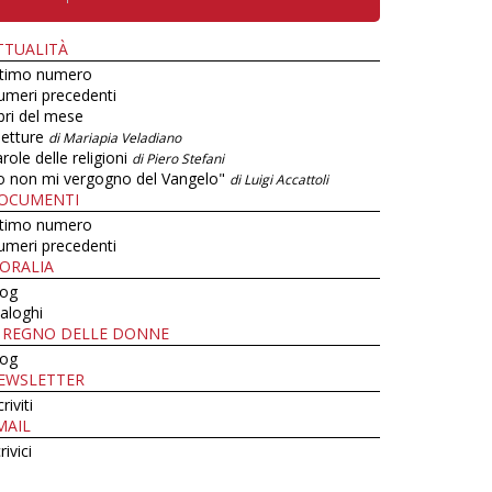
TTUALITÀ
ltimo numero
umeri precedenti
bri del mese
letture
di Mariapia Veladiano
role delle religioni
di Piero Stefani
o non mi vergogno del Vangelo"
di Luigi Accattoli
OCUMENTI
ltimo numero
umeri precedenti
ORALIA
log
aloghi
L REGNO DELLE DONNE
log
EWSLETTER
criviti
MAIL
rivici