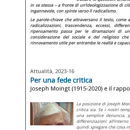
in se stessa – a fronte di un’ideologizzazione di c
ingannevole, con spinte verso il radicalismo.
Le parole-chiave che attraversano il testo, come ad
radicalizzazioni, trascendenza, eccessi, differ
ripensamento passa per le diramazioni di una
considerazione del sociale e del religioso ch
rinnovamento utile per entrambe le realtà e capace
Attualità, 2023-16
Per una fede critica
Joseph Moingt (1915-2020) e il rappor
La posizione di Joseph Moi
critica sia. Se i nostri tem
una semplice denuncia, 
differenziazioni all’inter
quindi spiegare che cosa i