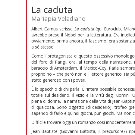
La caduta
Mariapia Veladiano
Albert Camus scrisse
La caduta
(qui Euroclub, Milan
avrebbe preso il Nobel per la letteratura. Era intell
ovviamente, prima ancora, il fascismo, era sostanzial
a sé stesso.
Come il protagonista di questo ossessivo monologo,
del foro di Parigi, ora, al tempo della narrazione
baraccio di Amsterdam, il Mexico-City. Parla sempre 
proprio no – che però non è il lettore generico. Ha p
stato generoso con i poveri.
È lo specchio di chi parla. È l’intera possibile cono
totale sul desiderio, il vizio e la virtù degli uomi
piena di donne, la narrazione della vita di Jean-Ba
di qualcosa. Sono oggetto (di desiderio), trofeo (per
sapendo di farlo e quindi giochi, puri giochi. Ma non c
Difficile trovare oggi un romanzo così innocentement
Jean-Baptiste (Giovanni Battista, il precursore?) ri