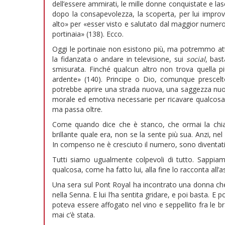
dell’essere ammirati, le mille donne conquistate e lasci
dopo la consapevolezza, la scoperta, per lui improvv
alto» per «esser visto e salutato dal maggior numero»
portinaia» (138). Ecco.
Oggi le portinaie non esistono più, ma potremmo attua
la fidanzata o andare in televisione, sui
social
, bas
smisurata. Finché qualcun altro non trova quella pi
ardente» (140). Principe o Dio, comunque prescelto.
potrebbe aprire una strada nuova, una saggezza nuo
morale ed emotiva necessarie per ricavare qualcosa da
ma passa oltre.
Come quando dice che è stanco, che ormai la chia
brillante quale era, non se la sente più sua. Anzi, n
In compenso ne è cresciuto il numero, sono diventati
Tutti siamo ugualmente colpevoli di tutto. Sappia
qualcosa, come ha fatto lui, alla fine lo racconta all’a
Una sera sul Pont Royal ha incontrato una donna che
nella Senna. E lui l’ha sentita gridare, e poi basta. E 
poteva essere affogato nel vino e seppellito fra le b
mai c’è stata.