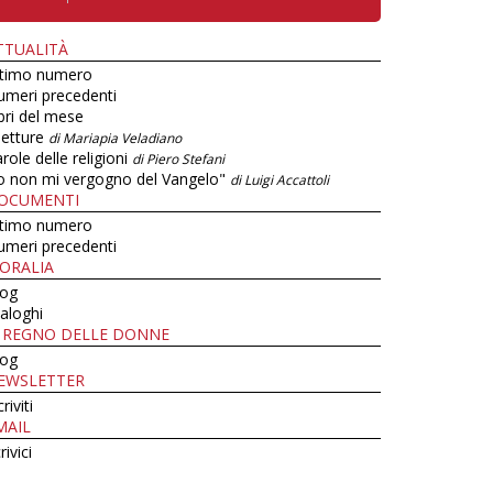
TTUALITÀ
ltimo numero
umeri precedenti
bri del mese
letture
di Mariapia Veladiano
role delle religioni
di Piero Stefani
o non mi vergogno del Vangelo"
di Luigi Accattoli
OCUMENTI
ltimo numero
umeri precedenti
ORALIA
log
aloghi
L REGNO DELLE DONNE
log
EWSLETTER
criviti
MAIL
rivici