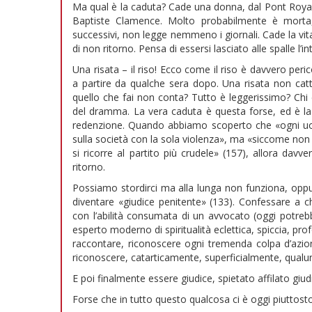
Ma qual è la caduta? Cade una donna, dal Pont Royal a 
Baptiste Clamence. Molto probabilmente è morta
successivi, non legge nemmeno i giornali. Cade la vita d
di non ritorno. Pensa di essersi lasciato alle spalle l’
Una risata – il riso! Ecco come il riso è davvero peri
a partire da qualche sera dopo. Una risata non catt
quello che fai non conta? Tutto è leggerissimo? Chi c
del dramma. La vera caduta è questa forse, ed è la 
redenzione. Quando abbiamo scoperto che «ogni uomo
sulla società con la sola violenza», ma «siccome non è
si ricorre al partito più crudele» (157), allora dav
ritorno.
Possiamo stordirci ma alla lunga non funziona, oppur
diventare «giudice penitente» (133). Confessare a c
con l’abilità consumata di un avvocato (oggi potreb
esperto moderno di spiritualità eclettica, spiccia, pr
raccontare, riconoscere ogni tremenda colpa d’azion
riconoscere, catarticamente, superficialmente, qualun
E poi finalmente essere giudice, spietato affilato giudic
Forse che in tutto questo qualcosa ci è oggi piuttosto