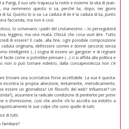
Parigi, il suo urlo trapassa la notte e insieme la vita di Jean-
, ma nemmeno questo si sa, perché lui, dopo, nei giorni
i lui. Questo lo si sa. La caduta di lei è la caduta di lui, punto
intera faccenda, ma non è così.
coloso, lo scrivevano i padri del cristianesimo – lo perseguiterà
iva, leggera, ma una risata. Chissà che cosa vuol dire. Tutto
redi di essere? E cade, alla fine, ogni possibile composizione
caduta originaria, dell’essere uomini e donne (ancora) senza
 intelligente (...) sogna di essere un gangster e di regnare
 facile come si potrebbe pensare (…) ci si affida alla politica e
vero non si può tornare indietro, dalla consapevolezza non c’è
e trovare una scorciatoia forse accettabile. La sua è questa:
hi incontra la propria abiezione, lentamente, metodicamente,
be essere un giornalista? Un filosofo del web? Influencer? Un
ofonda?), assumere la radicale condizione di penitente per poter
e e d’omissione, così che anche chi lo ascolta sia indotto a
quisticamente le sue colpe che sono quelle di tutti.
e di tutti.
 familiare?