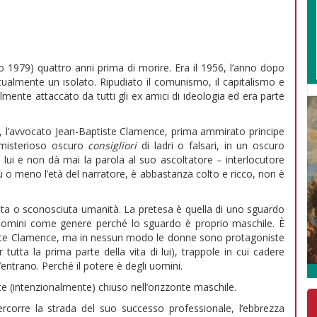
o 1979) quattro anni prima di morire. Era il 1956, l’anno dopo
ettualmente un isolato. Ripudiato il comunismo, il capitalismo e
mente attaccato da tutti gli ex amici di ideologia ed era parte
 l’avvocato Jean-Baptiste Clamence, prima ammirato principe
, misterioso oscuro
consigliori
di ladri o falsari, in un oscuro
lui e non dà mai la parola al suo ascoltatore – interlocutore
iù o meno l’età del narratore, è abbastanza colto e ricco, non è
sciuta o sconosciuta umanità. La pretesa è quella di uno sguardo
ni. Uomini come genere perché lo sguardo è proprio maschile. È
ptiste Clamence, ma in nessun modo le donne sono protagoniste
 tutta la prima parte della vita di lui), trappole in cui cadere
’entrano. Perché il potere è degli uomini.
e (intenzionalmente) chiuso nell’orizzonte maschile.
percorre la strada del suo successo professionale, l’ebbrezza