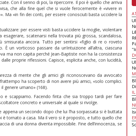
ate. Con il senno di poi, la ripercorre. Il poi è quello che arriva
isa, che alla fine quel che si vuole ferocemente è «vivere in
A
. Ma «in fin dei conti, per essere conosciuti basta uccidere la
U
N
lizzare: per essere visti basta uccidere la moglie, violentare
Li
ta esagerare, scatenarsi nella trovata più grossa, scandalosa,
Ri
ù smisurata ancora. Tutto per sentirsi «figlio di re o roveto
Pa
 È un vorticoso passare da un’intuizione all’altra, ciascuna
"I
va ma non capita perché Jean-Baptiste non ha la consistenza
D
lle proprie riflessioni. Capisce, esplicita anche, con lucidità,
U
N
M
rezza di mente che gli amici gli riconoscevano da avvocato
B
el frattempo ha scoperto di non avere più amici, «solo complici.
Di
 il genere umano» (168).
I
mo e scappiamo. Facendo finta che sia troppo tardi per fare
B
scoltatore concreto e universale al quale si rivolge.
N
 appena un secondo dopo che lui l’ha sorpassata si è buttata
Is
poi è tornato a casa. Ma il vero si è proposto, e tutto quello che
E
raccia di una donna diventa impossibile. Fine dell’innocenza, se
Sc