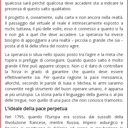
qualcosa sarà perché qualcosa deve accadere sta a indicare la
presenza di questo salto qualitativo.
Il progetto è, ovviamente, sulla carta e non ancora nella realtà.
Il passaggio dal virtuale al reale è intrinsecamente esposto a
rischi; tuttavia, il più delle volte, esso è connesso a quanto si fa
e non già a quel che deve accadere. La speranza ha invece
bisogno di appoggiarsi a una realtà – piccola o grande che sia –
posta al di là della sfera del nostro agire.
La speranza si situa nello spazio posto tra l’agire e la meta che
l’opera si prefigge di conseguire. Quando questo salto è molto
grande il fine può apparire utopico. Non ci è dato di controllare
la forza in grado di garantire che quanto deve essere
effettivamente sia. Per questa ragione la pace messianica,
allorché, secondo le parole di Isaia e Michea, le armi saranno
convertite negli strumenti del buon operare umano, è apparsa
ai più un’utopia. La storia parla il linguaggio della guerra o al più
delle tregue, non quello di una pace che non conosce tramonto.
L’ideale della pace perpetua
Nel 1795, quando l’Europa era scossa dai sussulti della
Rivoluzione francese, mentre Russia, Impero asburgico e