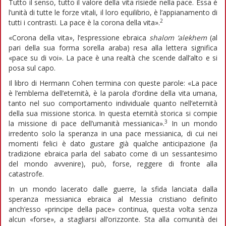
Tutto il senso, tutto il valore della vita risiede nella pace. Essa è
l’unità di tutte le forze vitali, il loro equilibrio, è l’appianamento di
2
tutti i contrasti. La pace è la corona della vita».
«Corona della vita», l’espressione ebraica
shalom ‘alekhem
(al
pari della sua forma sorella araba) resa alla lettera significa
«pace su di voi». La pace è una realtà che scende dall’alto e si
posa sul capo.
Il libro di Hermann Cohen termina con queste parole: «La pace
è l’emblema dell’eternità, è la parola d’ordine della vita umana,
tanto nel suo comportamento individuale quanto nell’eternità
della sua missione storica. In questa eternità storica si compie
3
la missione di pace dell’umanità messianica».
In un mondo
irredento solo la speranza in una pace messianica, di cui nei
momenti felici è dato gustare già qualche anticipazione (la
tradizione ebraica parla del sabato come di un sessantesimo
del mondo avvenire), può, forse, reggere di fronte alla
catastrofe.
In un mondo lacerato dalle guerre, la sfida lanciata dalla
speranza messianica ebraica al Messia cristiano definito
anch’esso «principe della pace» continua, questa volta senza
alcun «forse», a stagliarsi all’orizzonte. Sta alla comunità dei