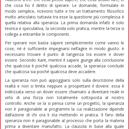
che cosa ho il diritto di sperare. Le domande, formulate in
modo semplice, ricevono tutte e tre un trattamento filosofico
molto articolato; tuttavia tra esse la questione più complessa è
quella relativa alla speranza. La prima domanda infatti è solo
teorica e speculativa, la seconda solo pratica, mentre la terza si
collega a entrambe le componenti.
Per sperare non basta sapere semplicemente come vanno le
cose, né è sufficiente impegnarsi nell’agire in modo giusto: è
necessario trovare il punto di tangenza tra essere e dover
essere. Secondo Kant, mentre il sapere giunge alla conclusione
che qualcosa è poiché qualcosa accade, la speranza conclude
che qualcosa sia poiché qualcosa deve accadere.
La speranza non può appoggiarsi solo sulla descrizione della
realtà e non si limita neppure a prospettare il dovere: essa è
indirizzata verso un dover essere chiamato a diventare reale in
virtù di una forza non totalmente sottoposta al nostro
controllo. Anche se la si pensa come un progetto, la speranza
non è paragonabile ai programmi la cui realizzazione dipende
dall’azione di chi ora li sta mettendo in pratica. Il farsi della
speranza non è paragonabile al processo che porta la materia
prima a diventare manufatto. La clausola in base alla quale