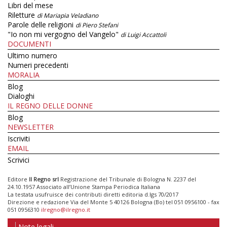
Libri del mese
Riletture
di Mariapia Veladiano
Parole delle religioni
di Piero Stefani
"Io non mi vergogno del Vangelo"
di Luigi Accattoli
DOCUMENTI
Ultimo numero
Numeri precedenti
MORALIA
Blog
Dialoghi
IL REGNO DELLE DONNE
Blog
NEWSLETTER
Iscriviti
EMAIL
Scrivici
Editore
Il Regno srl
Registrazione del Tribunale di Bologna N. 2237 del
24.10.1957 Associato all’Unione Stampa Periodica Italiana
La testata usufruisce dei contributi diretti editoria d.lgs 70/2017
Direzione e redazione Via del Monte 5 40126 Bologna (Bo) tel 051 0956100 - fax
051 0956310
ilregno@ilregno.it
Note legali