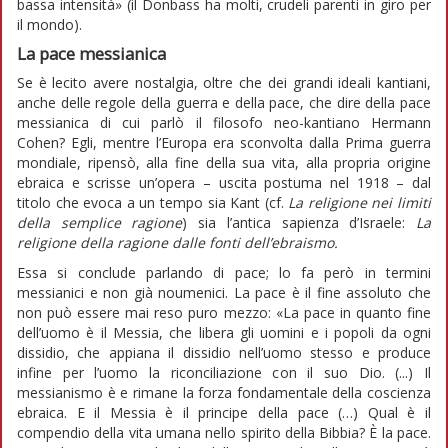
bassa intensità» (il Donbass ha molti, crudeli parenti in giro per
il mondo).
La pace messianica
Se è lecito avere nostalgia, oltre che dei grandi ideali kantiani,
anche delle regole della guerra e della pace, che dire della pace
messianica di cui parlò il filosofo neo-kantiano Hermann
Cohen? Egli, mentre l’Europa era sconvolta dalla Prima guerra
mondiale, ripensò, alla fine della sua vita, alla propria origine
ebraica e scrisse un’opera – uscita postuma nel 1918 – dal
titolo che evoca a un tempo sia Kant (cf.
La religione nei limiti
della semplice ragione
) sia l’antica sapienza d’Israele:
La
religione della ragione dalle fonti dell’ebraismo.
Essa si conclude parlando di pace; lo fa però in termini
messianici e non già noumenici. La pace è il fine assoluto che
non può essere mai reso puro mezzo: «La pace in quanto fine
dell’uomo è il Messia, che libera gli uomini e i popoli da ogni
dissidio, che appiana il dissidio nell’uomo stesso e produce
infine per l’uomo la riconciliazione con il suo Dio. (...) Il
messianismo è e rimane la forza fondamentale della coscienza
ebraica. E il Messia è il principe della pace (…) Qual è il
compendio della vita umana nello spirito della Bibbia? È la pace.