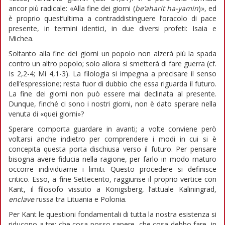
ancor più radicale: «Alla fine dei giorni (
be‘aharit ha-yamin
)», ed
è proprio quest’ultima a contraddistinguere l’oracolo di pace
presente, in termini identici, in due diversi profeti: Isaia e
Michea.
Soltanto alla fine dei giorni un popolo non alzerà più la spada
contro un altro popolo; solo allora si smetterà di fare guerra (cf.
Is 2,2-4; Mi 4,1-3). La filologia si impegna a precisare il senso
dell’espressione; resta fuor di dubbio che essa riguarda il futuro.
La fine dei giorni non può essere mai declinata al presente.
Dunque, finché ci sono i nostri giorni, non è dato sperare nella
venuta di «quei giorni»?
Sperare comporta guardare in avanti; a volte conviene però
voltarsi anche indietro per comprendere i modi in cui si è
concepita questa porta dischiusa verso il futuro. Per pensare
bisogna avere fiducia nella ragione, per farlo in modo maturo
occorre individuarne i limiti. Questo procedere si definisce
critico. Esso, a fine Settecento, raggiunse il proprio vertice con
Kant, il filosofo vissuto a Königsberg, l’attuale Kaliningrad,
enclave
russa tra Lituania e Polonia.
Per Kant le questioni fondamentali di tutta la nostra esistenza si
riducono a tre: che cosa posso sapere, che cosa debbo fare, in