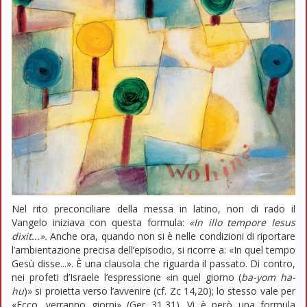
Nel rito preconciliare della messa in latino, non di rado il
Vangelo iniziava con questa formula:
«In illo tempore Iesus
dixit...».
Anche ora, quando non si è nelle condizioni di riportare
l’ambientazione precisa dell’episodio, si ricorre a: «In quel tempo
Gesù disse...». È una clausola che riguarda il passato. Di contro,
nei profeti d’Israele l’espressione «in quel giorno (
ba-yom
ha-
hu
)» si proietta verso l’avvenire (cf. Zc 14,20); lo stesso vale per
«Ecco, verranno giorni» (Ger 31,31). Vi è però una formula