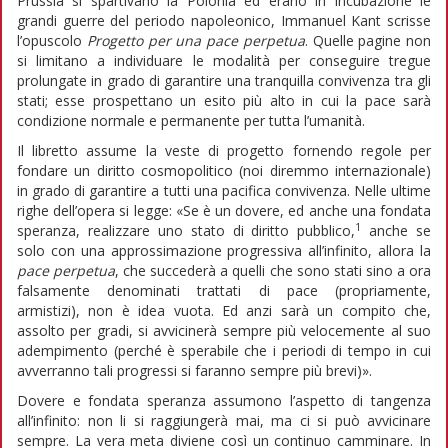
Prussia si spartivano la Polonia ed erano in incubazione le
grandi guerre del periodo napoleonico, Immanuel Kant scrisse
l’opuscolo
Progetto per una pace perpetua
. Quelle pagine non
si limitano a individuare le modalità per conseguire tregue
prolungate in grado di garantire una tranquilla convivenza tra gli
stati; esse prospettano un esito più alto in cui la pace sarà
condizione normale e permanente per tutta l’umanità.
Il libretto assume la veste di progetto fornendo regole per
fondare un diritto cosmopolitico (noi diremmo internazionale)
in grado di garantire a tutti una pacifica convivenza. Nelle ultime
righe dell’opera si legge: «Se è un dovere, ed anche una fondata
1
speranza, realizzare uno stato di diritto pubblico,
anche se
solo con una approssimazione progressiva all’infinito, allora la
pace perpetua
, che succederà a quelli che sono stati sino a ora
falsamente denominati trattati di pace (propriamente,
armistizi), non è idea vuota. Ed anzi sarà un compito che,
assolto per gradi, si avvicinerà sempre più velocemente al suo
adempimento (perché è sperabile che i periodi di tempo in cui
avverranno tali progressi si faranno sempre più brevi)».
Dovere e fondata speranza assumono l’aspetto di tangenza
all’infinito: non li si raggiungerà mai, ma ci si può avvicinare
sempre. La vera meta diviene così un continuo camminare. In