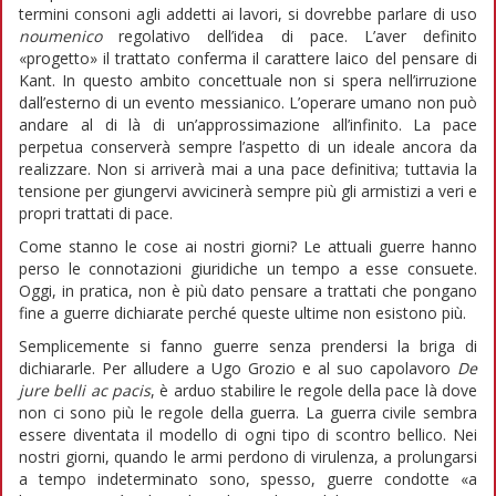
termini consoni agli addetti ai lavori, si dovrebbe parlare di uso
noumenico
regolativo dell’idea di pace. L’aver definito
«progetto» il trattato conferma il carattere laico del pensare di
Kant. In questo ambito concettuale non si spera nell’irruzione
dall’esterno di un evento messianico. L’operare umano non può
andare al di là di un’approssimazione all’infinito. La pace
perpetua conserverà sempre l’aspetto di un ideale ancora da
realizzare. Non si arriverà mai a una pace definitiva; tuttavia la
tensione per giungervi avvicinerà sempre più gli armistizi a veri e
propri trattati di pace.
Come stanno le cose ai nostri giorni? Le attuali guerre hanno
perso le connotazioni giuridiche un tempo a esse consuete.
Oggi, in pratica, non è più dato pensare a trattati che pongano
fine a guerre dichiarate perché queste ultime non esistono più.
Semplicemente si fanno guerre senza prendersi la briga di
dichiararle. Per alludere a Ugo Grozio e al suo capolavoro
De
jure belli ac pacis
, è arduo stabilire le regole della pace là dove
non ci sono più le regole della guerra. La guerra civile sembra
essere diventata il modello di ogni tipo di scontro bellico. Nei
nostri giorni, quando le armi perdono di virulenza, a prolungarsi
a tempo indeterminato sono, spesso, guerre condotte «a