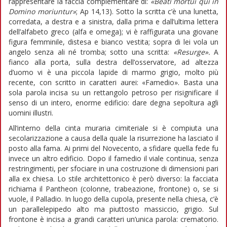
rappresentare la faccia complementare di:
«Beati mortui qui in
Domino moriuntur»
; Ap 14,13). Sotto la scritta c’è una lunetta,
corredata, a destra e a sinistra, dalla prima e dall’ultima lettera
dell’alfabeto greco (alfa e omega); vi è raffigurata una giovane
figura femminile, distesa e bianco vestita; sopra di lei vola un
angelo senza ali né tromba; sotto una scritta:
«Resurge».
A
fianco alla porta, sulla destra dell’osservatore, ad altezza
d’uomo vi è una piccola lapide di marmo grigio, molto più
recente, con scritto in caratteri aurei: «Famedio». Basta una
sola parola incisa su un rettangolo petroso per risignificare il
senso di un intero, enorme edificio: dare degna sepoltura agli
uomini illustri.
All’interno della cinta muraria cimiteriale si è compiuta una
secolarizzazione a causa della quale la risurrezione ha lasciato il
posto alla fama. Ai primi del Novecento, a sfidare quella fede fu
invece un altro edificio. Dopo il famedio il viale continua, senza
restringimenti, per sfociare in una costruzione di dimensioni pari
alla ex chiesa. Lo stile architettonico è però diverso: la facciata
richiama il Pantheon (colonne, trabeazione, frontone) o, se si
vuole, il Palladio. In luogo della cupola, presente nella chiesa, c’è
un parallelepipedo alto ma piuttosto massiccio, grigio. Sul
frontone è incisa a grandi caratteri un’unica parola: crematorio.