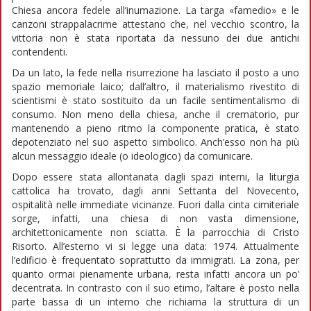
Chiesa ancora fedele all’inumazione. La targa «famedio» e le
canzoni strappalacrime attestano che, nel vecchio scontro, la
vittoria non è stata riportata da nessuno dei due antichi
contendenti.
Da un lato, la fede nella risurrezione ha lasciato il posto a uno
spazio memoriale laico; dall’altro, il materialismo rivestito di
scientismi è stato sostituito da un facile sentimentalismo di
consumo. Non meno della chiesa, anche il crematorio, pur
mantenendo a pieno ritmo la componente pratica, è stato
depotenziato nel suo aspetto simbolico. Anch’esso non ha più
alcun messaggio ideale (o ideologico) da comunicare.
Dopo essere stata allontanata dagli spazi interni, la liturgia
cattolica ha trovato, dagli anni Settanta del Novecento,
ospitalità nelle immediate vicinanze. Fuori dalla cinta cimiteriale
sorge, infatti, una chiesa di non vasta dimensione,
architettonicamente non sciatta. È la parrocchia di Cristo
Risorto. All’esterno vi si legge una data: 1974. Attualmente
l’edificio è frequentato soprattutto da immigrati. La zona, per
quanto ormai pienamente urbana, resta infatti ancora un po’
decentrata. In contrasto con il suo etimo, l’altare è posto nella
parte bassa di un interno che richiama la struttura di un