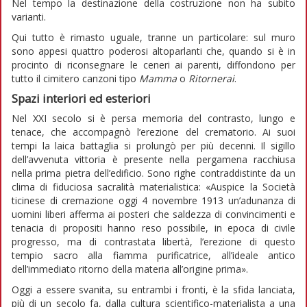
Nel tempo la destinazione della costruzione non ha subito
varianti.
Qui tutto è rimasto uguale, tranne un particolare: sul muro
sono appesi quattro poderosi altoparlanti che, quando si è in
procinto di riconsegnare le ceneri ai parenti, diffondono per
tutto il cimitero canzoni tipo
Mamma
o
Ritornerai
.
Spazi interiori ed esteriori
Nel XXI secolo si è persa memoria del contrasto, lungo e
tenace, che accompagnò l’erezione del crematorio. Ai suoi
tempi la laica battaglia si prolungò per più decenni. Il sigillo
dell’avvenuta vittoria è presente nella pergamena racchiusa
nella prima pietra dell’edificio. Sono righe contraddistinte da un
clima di fiduciosa sacralità materialistica: «Auspice la Società
ticinese di cremazione oggi 4 novembre 1913 un’adunanza di
uomini liberi afferma ai posteri che saldezza di convincimenti e
tenacia di propositi hanno reso possibile, in epoca di civile
progresso, ma di contrastata libertà, l’erezione di questo
tempio sacro alla fiamma purificatrice, all’ideale antico
dell’immediato ritorno della materia all’origine prima».
Oggi a essere svanita, su entrambi i fronti, è la sfida lanciata,
più di un secolo fa, dalla cultura scientifico-materialista a una