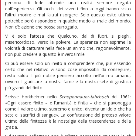
persona di fede attende una realtà sempre negata
dall’esperienza. Gli occhi dei viventi fino a oggi hanno visto
l’altrui morire e mai l’altrui risorgere. Solo questo esito ultimo
potrebbe però rispondere in qualche modo al male del mondo.
Non c’è azione che possa surrogarlo.
Vi è solo l’attesa che Qualcuno, dal di fuori, si pieghi,
misericordioso, verso la polvere. La speranza non esprime la
volontà di catturare nella fede un animo che, ragionevolmente,
non può credere a quanto è inverosimile.
Ci può essere solo un invito a comprendere che, pur essendo
certo che nel relativo vi sono cose impossibili da conseguire,
resta saldo il più nobile pensiero accolto nell’animo umano,
ovvero il giudicare la nostra fame e la nostra sete di giustizia
più grandi del finito.
Scrisse Horkheimer nello
Schopenhauer-Jahrbuch
del 1961:
«Ogni essere finito – e l’umanità è finita – che si pavoneggia
come il valore ultimo, supremo e unico, diventa un idolo che ha
sete di sacrifici di sangue». La confutazione del preteso valore
ultimo della finitezza è la nostalgia della trascendenza e della
grazia.