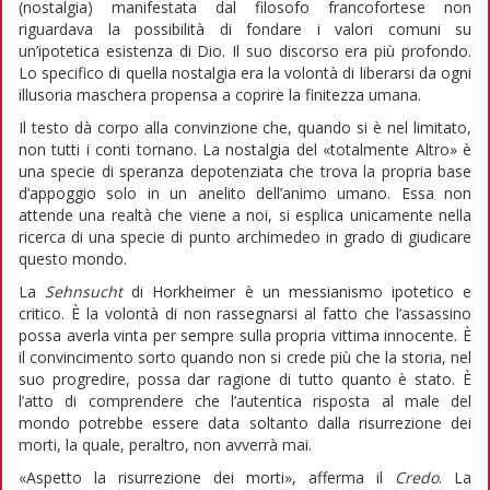
(nostalgia) manifestata dal filosofo francofortese non
riguardava la possibilità di fondare i valori comuni su
un’ipotetica esistenza di Dio. Il suo discorso era più profondo.
Lo specifico di quella nostalgia era la volontà di liberarsi da ogni
illusoria maschera propensa a coprire la finitezza umana.
Il testo dà corpo alla convinzione che, quando si è nel limitato,
non tutti i conti tornano. La nostalgia del «totalmente Altro» è
una specie di speranza depotenziata che trova la propria base
d’appoggio solo in un anelito dell’animo umano. Essa non
attende una realtà che viene a noi, si esplica unicamente nella
ricerca di una specie di punto archimedeo in grado di giudicare
questo mondo.
La
Sehnsucht
di Horkheimer è un messianismo ipotetico e
critico. È la volontà di non rassegnarsi al fatto che l’assassino
possa averla vinta per sempre sulla propria vittima innocente. È
il convincimento sorto quando non si crede più che la storia, nel
suo progredire, possa dar ragione di tutto quanto è stato. È
l’atto di comprendere che l’autentica risposta al male del
mondo potrebbe essere data soltanto dalla risurrezione dei
morti, la quale, peraltro, non avverrà mai.
«Aspetto la risurrezione dei morti», afferma il
Credo
. La