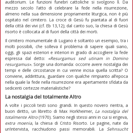
auditorium. Le funzioni funebri cattoliche si svolgono lì. Da
mezzo secolo l’atto di celebrare la fede nella risurrezione,
almeno nella sua dimensione propriamente liturgica, non è più
ospitato nel cimitero. La croce di Gesù fu piantata al di fuori
della città dei vivi (cf. Eb 13,12); dal canto suo, la chiesa di Gesù
risorto è collocata al di fuori della città dei morti.
Il cimitero monumentale di Lugano è soltanto un esempio, tra i
molti possibili, che solleva il problema di sapere quali siano,
oggi, gli spazi esteriori e interiori in grado di accogliere la fede
espressa dal detto:
«Resurgamus sed utinam in Domino
resurgamus».
Sorge una domanda: occorre avere nostalgia dei
tempi e delle circostanze in cui venne incisa quella scritta? O
conviene, addirittura, guardare con qualche rimpianto all’epoca
nella quale la fede nella risurrezione era apertamente sfidata da
sedicenti certezze materialistiche?
La nostalgia del totalmente Altro
A volte i piccoli testi sono grandi. In questo novero rientra, a
buon diritto, un libretto di Max Horkheimer,
La nostalgia del
totalmente Altro
(1970). Siamo negli stessi anni in cui si erigeva,
extra moenia
, la chiesa di Cristo Risorto. Le pagine, nate da
un’intervista, racchiudono passi memorabili. La
Sehnsucht