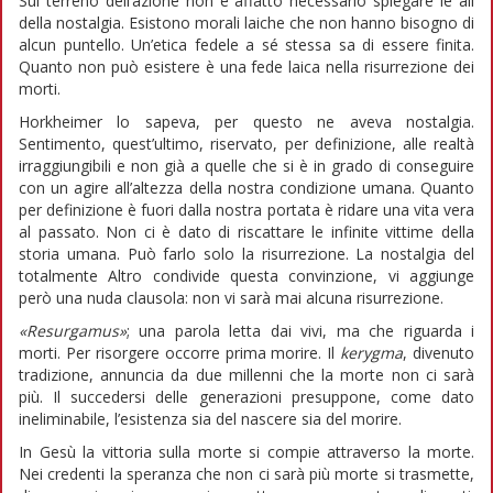
Sul terreno dell’azione non è affatto necessario spiegare le ali
della nostalgia. Esistono morali laiche che non hanno bisogno di
alcun puntello. Un’etica fedele a sé stessa sa di essere finita.
Quanto non può esistere è una fede laica nella risurrezione dei
morti.
Horkheimer lo sapeva, per questo ne aveva nostalgia.
Sentimento, quest’ultimo, riservato, per definizione, alle realtà
irraggiungibili e non già a quelle che si è in grado di conseguire
con un agire all’altezza della nostra condizione umana. Quanto
per definizione è fuori dalla nostra portata è ridare una vita vera
al passato. Non ci è dato di riscattare le infinite vittime della
storia umana. Può farlo solo la risurrezione. La nostalgia del
totalmente Altro condivide questa convinzione, vi aggiunge
però una nuda clausola: non vi sarà mai alcuna risurrezione.
«Resurgamus»
; una parola letta dai vivi, ma che riguarda i
morti. Per risorgere occorre prima morire. Il
kerygma
, divenuto
tradizione, annuncia da due millenni che la morte non ci sarà
più. Il succedersi delle generazioni presuppone, come dato
ineliminabile, l’esistenza sia del nascere sia del morire.
In Gesù la vittoria sulla morte si compie attraverso la morte.
Nei credenti la speranza che non ci sarà più morte si trasmette,