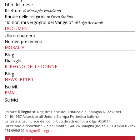
Libri del mese
Riletture
di Mariapia Veladiano
Parole delle religioni
di Piero Stefani
"Io non mi vergogno del Vangelo"
di Luigi Accattoli
DOCUMENTI
Ultimo numero
Numeri precedenti
MORALIA
Blog
Dialoghi
IL REGNO DELLE DONNE
Blog
NEWSLETTER
Iscriviti
EMAIL
Scrivici
Editore
Il Regno srl
Registrazione del Tribunale di Bologna N. 2237 del
24.10.1957 Associato all’Unione Stampa Periodica Italiana
La testata usufruisce dei contributi diretti editoria d.lgs 70/2017
Direzione e redazione Via del Monte 5 40126 Bologna (Bo) tel 051 0956100 - fax
051 0956310
ilregno@ilregno.it