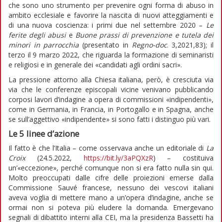
che sono uno strumento per prevenire ogni forma di abuso in
ambito ecclesiale e favorire la nascita di nuovi atteggiamenti e
di una nuova coscienza: i primi due nel settembre 2020 –
Le
ferite degli abusi
e
Buone prassi di prevenzione e tutela dei
minori in parrocchia
(presentato in
Regno-doc
. 3,2021,83); il
terzo il 9 marzo 2022, che riguarda la formazione di seminaristi
e religiosi e in generale dei «candidati agli ordini sacri».
La pressione attorno alla Chiesa italiana, però, è cresciuta via
via che le conferenze episcopali vicine venivano pubblicando
corposi lavori d’indagine a opera di commissioni «indipendenti»,
come in Germania, in Francia, in Portogallo e in Spagna, anche
se sull’aggettivo «indipendente» si sono fatti i distinguo più vari.
Le 5 linee d’azione
Il fatto è che l’Italia – come osservava anche un editoriale di
La
Croix
(24.5.2022,
https://bit.ly/3aPQXzR
) – costituiva
un’«eccezione», perché comunque non si era fatto nulla sin qui.
Molto preoccupati dalle cifre delle proiezioni emerse dalla
Commissione Sauvé francese, nessuno dei vescovi italiani
aveva voglia di mettere mano a un’opera d’indagine, anche se
ormai non si poteva più eludere la domanda. Emergevano
segnali di dibattito interni alla CEI, ma la presidenza Bassetti ha