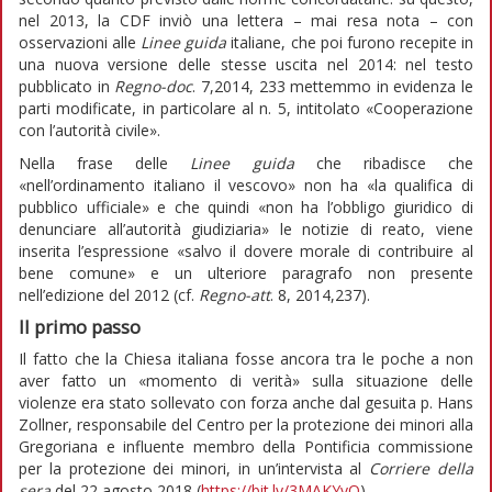
nel 2013, la CDF inviò una lettera – mai resa nota – con
osservazioni alle
Linee guida
italiane, che poi furono recepite in
una nuova versione delle stesse uscita nel 2014: nel testo
pubblicato in
Regno-doc
. 7,2014, 233 mettemmo in evidenza le
parti modificate, in particolare al n. 5, intitolato «Cooperazione
con l’autorità civile».
Nella frase delle
Linee guida
che ribadisce che
«nell’ordinamento italiano il vescovo» non ha «la qualifica di
pubblico ufficiale» e che quindi «non ha l’obbligo giuridico di
denunciare all’autorità giudiziaria» le notizie di reato, viene
inserita l’espressione «salvo il dovere morale di contribuire al
bene comune» e un ulteriore paragrafo non presente
nell’edizione del 2012 (cf.
Regno-att
. 8, 2014,237).
Il primo passo
Il fatto che la Chiesa italiana fosse ancora tra le poche a non
aver fatto un «momento di verità» sulla situazione delle
violenze era stato sollevato con forza anche dal gesuita p. Hans
Zollner, responsabile del Centro per la protezione dei minori alla
Gregoriana e influente membro della Pontificia commissione
per la protezione dei minori, in un’intervista al
Corriere della
sera
del 22 agosto 2018 (
https://bit.ly/3MAKYvQ
).