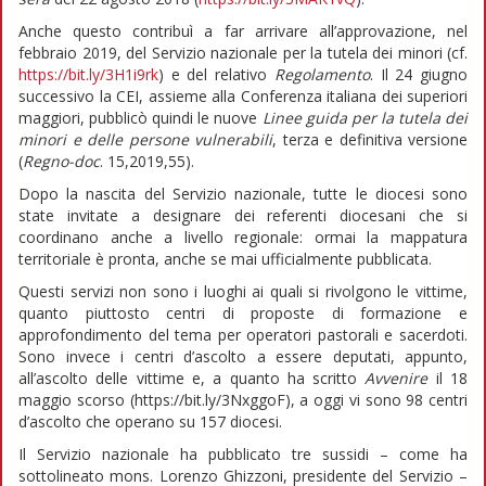
Anche questo contribuì a far arrivare all’approvazione, nel
febbraio 2019, del Servizio nazionale per la tutela dei minori (cf.
https://bit.ly/3H1i9rk
) e del relativo
Regolamento
. Il 24 giugno
successivo la CEI, assieme alla Conferenza italiana dei superiori
maggiori, pubblicò quindi le nuove
Linee guida per la tutela dei
minori e delle persone vulnerabili
, terza e definitiva versione
(
Regno-doc
. 15,2019,55).
Dopo la nascita del Servizio nazionale, tutte le diocesi sono
state invitate a designare dei referenti diocesani che si
coordinano anche a livello regionale: ormai la mappatura
territoriale è pronta, anche se mai ufficialmente pubblicata.
Questi servizi non sono i luoghi ai quali si rivolgono le vittime,
quanto piuttosto centri di proposte di formazione e
approfondimento del tema per operatori pastorali e sacerdoti.
Sono invece i centri d’ascolto a essere deputati, appunto,
all’ascolto delle vittime e, a quanto ha scritto
Avvenire
il 18
maggio scorso (https://bit.ly/3NxggoF), a oggi vi sono 98 centri
d’ascolto che operano su 157 diocesi.
Il Servizio nazionale ha pubblicato tre sussidi – come ha
sottolineato mons. Lorenzo Ghizzoni, presidente del Servizio –