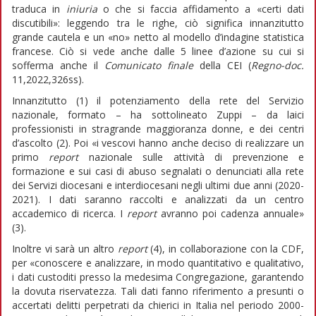
traduca in
iniuria
o che si faccia affidamento a «certi dati
discutibili»: leggendo tra le righe, ciò significa innanzitutto
grande cautela e un «no» netto al modello d’indagine statistica
francese. Ciò si vede anche dalle 5 linee d’azione su cui si
sofferma anche il
Comunicato finale
della CEI (
Regno-doc.
11,2022,326ss).
Innanzitutto (1) il potenziamento della rete del Servizio
nazionale, formato – ha sottolineato Zuppi – da laici
professionisti in stragrande maggioranza donne, e dei centri
d’ascolto (2). Poi «i vescovi hanno anche deciso di realizzare un
primo
report
nazionale sulle attività di prevenzione e
formazione e sui casi di abuso segnalati o denunciati alla rete
dei Servizi diocesani e interdiocesani negli ultimi due anni (2020-
2021). I dati saranno raccolti e analizzati da un centro
accademico di ricerca. I
report
avranno poi cadenza annuale»
(3).
Inoltre vi sarà un altro
report
(4), in collaborazione con la CDF,
per «conoscere e analizzare, in modo quantitativo e qualitativo,
i dati custoditi presso la medesima Congregazione, garantendo
la dovuta riservatezza. Tali dati fanno riferimento a presunti o
accertati delitti perpetrati da chierici in Italia nel periodo 2000-