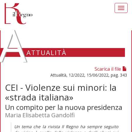
Toggl
navig
A
ATTUALITÀ
Scarica il file
Attualità, 12/2022, 15/06/2022, pag. 343
CEI - Violenze sui minori: la
«strada italiana»
Un compito per la nuova presidenza
Maria Elisabetta Gandolfi
Un tema che la rivista
Il Regno
ha sempre seguito