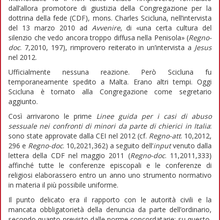
dall’allora promotore di giustizia della Congregazione per la
dottrina della fede (CDF), mons. Charles Scicluna, nell’intervista
del 13 marzo 2010 ad
Avvenire
, di «una certa cultura del
silenzio che vedo ancora troppo diffusa nella Penisola» (
Regno-
doc
. 7,2010, 197), rimprovero reiterato in un’intervista a
Jesus
nel 2012.
Ufficialmente nessuna reazione. Però Scicluna fu
temporaneamente spedito a Malta. Erano altri tempi. Oggi
Scicluna è tornato alla Congregazione come segretario
aggiunto.
Così arrivarono le prime
Linee guida per i casi di abuso
sessuale nei confronti di minori da parte di chierici in Italia
:
sono state approvate dalla CEI nel 2012 (cf.
Regno-att
. 10,2012,
296 e
Regno-doc
. 10,2021,362) a seguito dell’
input
venuto dalla
lettera della CDF nel maggio 2011 (
Regno-doc
. 11,2011,333)
affinché tutte le conferenze episcopali e le conferenze di
religiosi elaborassero entro un anno uno strumento normativo
in materia il più possibile uniforme.
Il punto delicato era il rapporto con le autorità civili e la
mancata obbligatorietà della denuncia da parte dell’ordinario,
secondo quanto previsto dalle norme concordatarie: su questo,