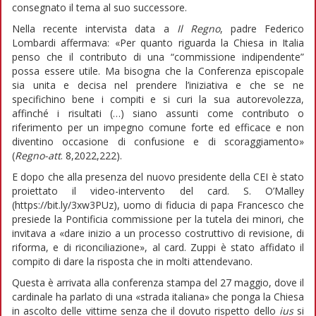
consegnato il tema al suo successore.
Nella recente intervista data a
Il Regno
, padre Federico
Lombardi affermava: «Per quanto riguarda la Chiesa in Italia
penso che il contributo di una “commissione indipendente”
possa essere utile. Ma bisogna che la Conferenza episcopale
sia unita e decisa nel prendere l’iniziativa e che se ne
specifichino bene i compiti e si curi la sua autorevolezza,
affinché i risultati (…) siano assunti come contributo o
riferimento per un impegno comune forte ed efficace e non
diventino occasione di confusione e di scoraggiamento»
(
Regno-att
. 8,2022,222).
E dopo che alla presenza del nuovo presidente della CEI è stato
proiettato il video-intervento del card. S. O’Malley
(https://bit.ly/3xw3PUz), uomo di fiducia di papa Francesco che
presiede la Pontificia commissione per la tutela dei minori, che
invitava a «dare inizio a un processo costruttivo di revisione, di
riforma, e di riconciliazione», al card. Zuppi è stato affidato il
compito di dare la risposta che in molti attendevano.
Questa è arrivata alla conferenza stampa del 27 maggio, dove il
cardinale ha parlato di una «strada italiana» che ponga la Chiesa
in ascolto delle vittime senza che il dovuto rispetto dello
ius
si