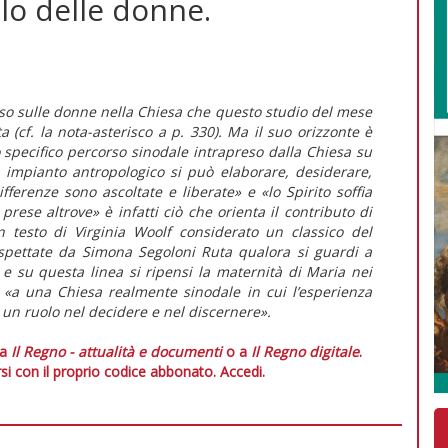
olo delle donne.
rso sulle donne nella Chiesa che questo studio del mese
a (cf. la nota-asterisco a p. 330). Ma il suo orizzonte è
llo specifico percorso sinodale intrapreso dalla Chiesa su
 impianto antropologico si può elaborare, desiderare,
ferenze sono ascoltate e liberate» e «lo Spirito soffia
rese altrove» è infatti ciò che orienta il contributo di
 testo di Virginia Woolf considerato un classico del
pettate da Simona Segoloni Ruta qualora si guardi a
e su questa linea si ripensi la maternità di Maria nei
a «a una Chiesa realmente sinodale in cui l’esperienza
un ruolo nel decidere e nel discernere».
 a
Il Regno - attualità e documenti
o a
Il Regno digitale
.
si con il proprio codice abbonato.
Accedi.