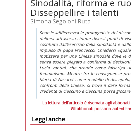
Sinodalità, riforma e ru
Disseppellire i talenti
Simona Segoloni Ruta
Sono le «differenze» le protagoniste del disco
delinea attraverso cinque diversi punti di vist
costituito dall’esercizio della sinodalità e da
impulso di papa Francesco. Chiedersi «quale
ipotizzare per una Chiesa sinodale dove le dif
senza essere piegato a conferma di decisioni p
Lucia Vantini, che prende come falsariga un
femminismo. Mentre fra le conseguenze pros
Maria di Nazaret come modello di discepolo, 
confronti della Chiesa, si trova il dare form
credente di ciascuno e ciascuna possa giocare 
La lettura dell'articolo è riservata agli abbonati
Gli abbonati possono autenticar
Leggi anche