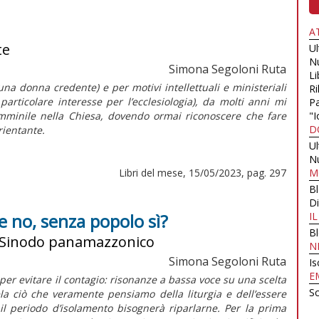
A
te
U
N
Simona Segoloni Ruta
Li
una donna credente) e per motivi intellettuali e ministeriali
Ri
articolare interesse per l’ecclesiologia), da molti anni mi
Pa
mminile nella Chiesa, dovendo ormai riconoscere che fare
"I
D
rientante.
U
N
Libri del mese, 15/05/2023, pag. 297
M
B
Di
e no, senza popolo sì?
I
B
l Sinodo panamazzonico
N
Simona Segoloni Ruta
Is
E
per evitare il contagio: risonanze a bassa voce su una scelta
Sc
a ciò che veramente pensiamo della liturgia e dell’essere
 il periodo d’isolamento bisognerà riparlarne. Per la prima