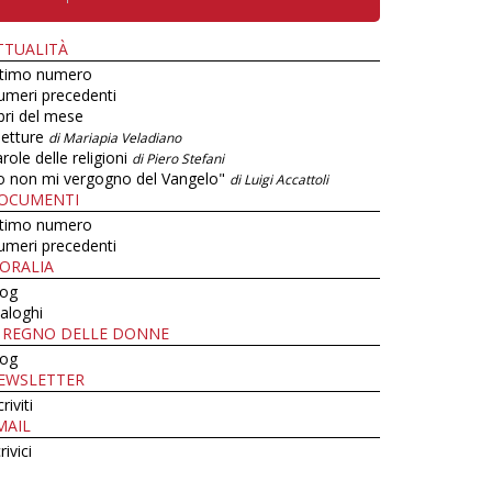
TTUALITÀ
ltimo numero
umeri precedenti
bri del mese
letture
di Mariapia Veladiano
role delle religioni
di Piero Stefani
o non mi vergogno del Vangelo"
di Luigi Accattoli
OCUMENTI
ltimo numero
umeri precedenti
ORALIA
log
aloghi
L REGNO DELLE DONNE
log
EWSLETTER
criviti
MAIL
rivici