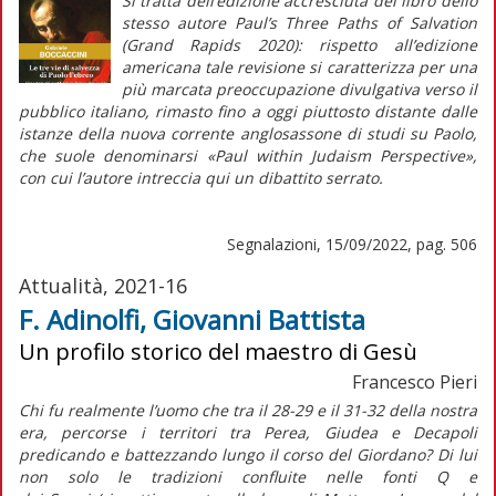
Si tratta dell’edizione accresciuta del libro dello
stesso autore
Paul’s Three Paths of Salvation
(Grand Rapids 2020): rispetto all’edizione
americana tale revisione si caratterizza per una
più marcata preoccupazione divulgativa verso il
pubblico italiano, rimasto fino a oggi piuttosto distante dalle
istanze della nuova corrente anglosassone di studi su Paolo,
che suole denominarsi «Paul within Judaism Perspective»,
con cui l’autore intreccia qui un dibattito serrato.
Segnalazioni, 15/09/2022, pag. 506
Attualità, 2021-16
F. Adinolfi, Giovanni Battista
Un profilo storico del maestro di Gesù
Francesco Pieri
Chi fu realmente l’uomo che tra il 28-29 e il 31-32 della nostra
era, percorse i territori tra Perea, Giudea e Decapoli
predicando e battezzando lungo il corso del Giordano? Di lui
non solo le tradizioni confluite nelle fonti
Q
e