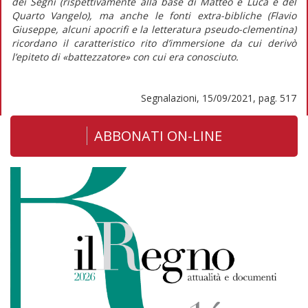
dei
Segni
(rispettivamente alla base di Matteo e Luca e del
Quarto Vangelo), ma anche le fonti extra-bibliche (Flavio
Giuseppe, alcuni apocrifi e la letteratura pseudo-clementina)
ricordano il caratteristico rito d’immersione da cui derivò
l’epiteto di «battezzatore» con cui era conosciuto.
Segnalazioni, 15/09/2021, pag. 517
ABBONATI ON-LINE