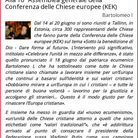
Conferenza delle Chiese europee (KEK)
Bartolomeo I
Dal 14 al 20 giugno si sono riuniti a Tallinn, in
Estonia, circa 300 rappresentanti delle Chiese
che fanno parte della Conferenza delle Chiese
europee (KEK) sul tema «Sotto la benedizione di
Dio - Dare forma al futuro». L’intervento più significativo,
intitolato «Celebrare l’unità in mezzo alle differenze», è stato
quello pronunciato il 18 giugno dal patriarca ecumenico
Bartolomeo I, che ha sottolineato come tutte le Chiese
cristiane siano chiamate a lavorare insieme per un’Europa
che continui a basarsi sull’identità e sui valori cristiani:
«Dobbiamo mirare a un’Europa in cui i cristiani – e tutte le
persone di buona volontà – lavorino per la giustizia e
accolgano gli stranieri… Questo è il modo giusto per far
rinascere l’Europa cristiana».
E insieme ha messo in guardia dal «nuovo ecumenismo»,
«un’unità delle Chiese cristiane attorno a quelli che sono
etichettati come “valori tradizionali”»
, che
«è addirittura
arrivato al punto di consacrare il presidente della
Federazione russa Vladimir Putin come suo campione