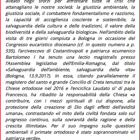
alleato negli sforzi per affrontare tutte le crisi che
attanagliano le nostre società: la giustizia ambientale, la
giustizia sociale, il combattere fondamentalismo e razzismo,
la capacità di accoglienza cosciente e sostenibile, la
salvaguardia della cultura e delle tradizioni, il valore della
biodiversità e della salvaguardia biologica».
Nell’ambito della
visita di tre giorni compiuta a Bologna in occasione del
Congresso eucaristico diocesano (cf. in
questo numero
a p.
535), l’arcivescovo di Costantinopoli e patriarca ecumenico
Bartolomeo I ha tenuto una
lectio magistralis
presso
l’Assemblea legislativa dell’Emilia-Romagna, dal titolo
«Salvaguardia dell’ambiente, salvaguardia della vita»
(Bologna, 13.9.2017). In essa, citando parallelamente il
magistero del santo e grande Concilio di Creta tenutosi tra le
Chiese ortodosse nel 2016 e l’enciclica
Laudato si’
di papa
Francesco, ha ribadito la responsabilità della Chiesa
«a
contribuire, con i mezzi spirituali di cui dispone, alla
protezione della creazione di Dio dagli effetti dell’avidità
umana»
, contrastando
«il mito della civiltà fondata solo sul
progresso continuo, sulla sovranità della ragione e della
crescita illimitata».
Per il suo impegno sulle questioni
ambientali il primate ortodosso è stato soprannominato «il
patriarca verde».