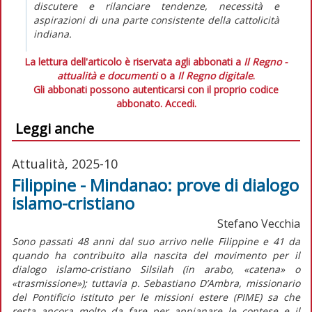
discutere e rilanciare tendenze, necessità e
aspirazioni di una parte consistente della cattolicità
indiana.
La lettura dell'articolo è riservata agli abbonati a
Il Regno -
attualità e documenti
o a
Il Regno digitale
.
Gli abbonati possono autenticarsi con il proprio codice
abbonato.
Accedi.
Leggi anche
Attualità, 2025-10
Filippine - Mindanao: prove di dialogo
islamo-cristiano
Stefano Vecchia
S
ono passati 48 anni dal suo arrivo nelle Filippine e 41 da
quando ha contribuito alla nascita del movimento per il
dialogo islamo-cristiano Silsilah (in arabo, «catena» o
«trasmissione»); tuttavia p. Sebastiano D’Ambra, missionario
del Pontificio istituto per le missioni estere (PIME) sa che
resta ancora molto da fare per appianare le contese e il