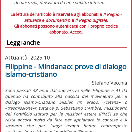
democrazia, devastato da un conflitto interno.
La lettura dell'articolo è riservata agli abbonati a
Il Regno -
attualità e documenti
o a
Il Regno digitale
.
Gli abbonati possono autenticarsi con il proprio codice
abbonato.
Accedi.
Leggi anche
Attualità, 2025-10
Filippine - Mindanao: prove di dialogo
islamo-cristiano
Stefano Vecchia
S
ono passati 48 anni dal suo arrivo nelle Filippine e 41 da
quando ha contribuito alla nascita del movimento per il
dialogo islamo-cristiano Silsilah (in arabo, «catena» o
«trasmissione»); tuttavia p. Sebastiano D’Ambra, missionario
del Pontificio istituto per le missioni estere (PIME) sa che
resta ancora molto da fare per appianare le contese e il
sospetto che per lungo tempo hanno contrapposto
cristianesimo e islam nel meridione filippino.