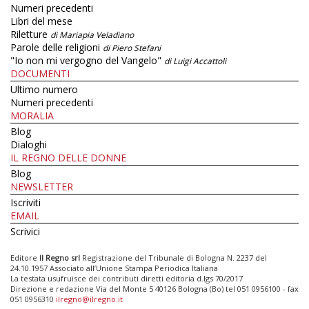
Numeri precedenti
Libri del mese
Riletture
di Mariapia Veladiano
Parole delle religioni
di Piero Stefani
"Io non mi vergogno del Vangelo"
di Luigi Accattoli
DOCUMENTI
Ultimo numero
Numeri precedenti
MORALIA
Blog
Dialoghi
IL REGNO DELLE DONNE
Blog
NEWSLETTER
Iscriviti
EMAIL
Scrivici
Editore
Il Regno srl
Registrazione del Tribunale di Bologna N. 2237 del
24.10.1957 Associato all’Unione Stampa Periodica Italiana
La testata usufruisce dei contributi diretti editoria d.lgs 70/2017
Direzione e redazione Via del Monte 5 40126 Bologna (Bo) tel 051 0956100 - fax
051 0956310
ilregno@ilregno.it