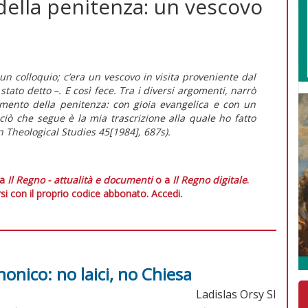
della penitenza: un vescovo
a un colloquio; c’era un vescovo in visita proveniente dal
tato detto –. E così fece. Tra i diversi argomenti, narrò
amento della penitenza: con gioia evangelica e con un
 ciò che segue è la mia trascrizione alla quale ho fatto
in
Theological Studies
45[1984], 687s).
 a
Il Regno - attualità e documenti
o a
Il Regno digitale
.
si con il proprio codice abbonato.
Accedi.
nonico: no laici, no Chiesa
Ladislas Orsy SI