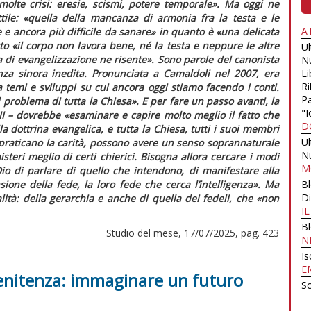
olte crisi: eresie, scismi, potere temporale». Ma oggi ne
tile: «quella della mancanza di armonia fra la testa e le
A
 e ancora più difficile da sanare» in quanto è «una delicata
utto «il corpo non lavora bene, né la testa e neppure le altre
U
 di evangelizzazione ne risente». Sono parole del canonista
N
nza sinora inedita. Pronunciata a Camaldoli nel 2007, era
Li
Ri
a temi e sviluppi su cui ancora oggi stiamo facendo i conti.
Pa
 problema di tutta la Chiesa». E per fare un passo avanti, la
"I
II – dovrebbe «esaminare e capire molto meglio il fatto che
D
la dottrina evangelica, e tutta la Chiesa, tutti i suoi membri
U
praticano la carità, possono avere un senso soprannaturale
N
steri meglio di certi chierici. Bisogna allora cercare i modi
M
Dio di parlare di quello che intendono, di manifestare alla
ione della fede, la loro fede che cerca l’intelligenza». Ma
B
Di
tà: della gerarchia e anche di quella dei fedeli, che «non
I
B
Studio del mese, 17/07/2025, pag. 423
N
Is
E
penitenza: immaginare un futuro
Sc