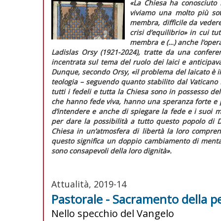
«La Chiesa ha conosciuto m
viviamo una molto più sot
membra, difficile da vedere
crisi d’equilibrio» in cui t
membra e (…) anche l’opera
Ladislas Orsy (1921-2024), tratte da una confere
incentrata sul tema del ruolo dei laici e anticipav
Dunque, secondo Orsy, «il problema del laicato è il
teologia – seguendo quanto stabilito dal Vaticano 
tutti i fedeli e tutta la Chiesa sono in possesso del
che hanno fede viva, hanno una speranza forte e 
d’intendere e anche di spiegare la fede e i suoi mi
per dare la possibilità a tutto questo popolo di 
Chiesa in un’atmosfera di libertà la loro comprens
questo significa un doppio cambiamento di mentali
sono consapevoli della loro dignità».
Attualità, 2019-14
Pastorale - Sacramento della 
Nello specchio del Vangelo