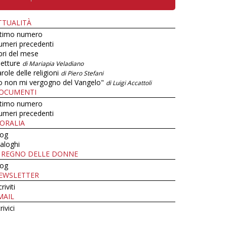
TTUALITÀ
ltimo numero
umeri precedenti
bri del mese
letture
di Mariapia Veladiano
role delle religioni
di Piero Stefani
o non mi vergogno del Vangelo"
di Luigi Accattoli
OCUMENTI
ltimo numero
umeri precedenti
ORALIA
log
aloghi
L REGNO DELLE DONNE
log
EWSLETTER
criviti
MAIL
rivici