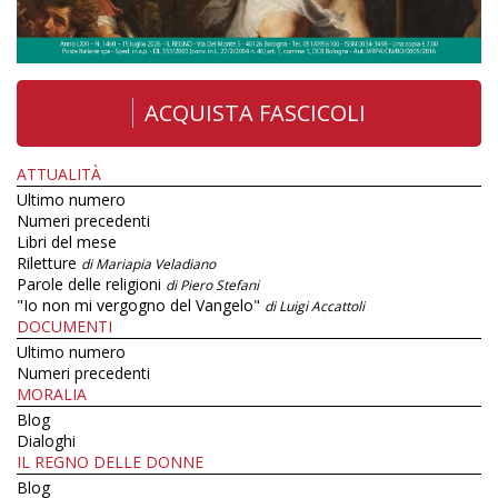
ACQUISTA FASCICOLI
ATTUALITÀ
Ultimo numero
Numeri precedenti
Libri del mese
Riletture
di Mariapia Veladiano
Parole delle religioni
di Piero Stefani
"Io non mi vergogno del Vangelo"
di Luigi Accattoli
DOCUMENTI
Ultimo numero
Numeri precedenti
MORALIA
Blog
Dialoghi
IL REGNO DELLE DONNE
Blog