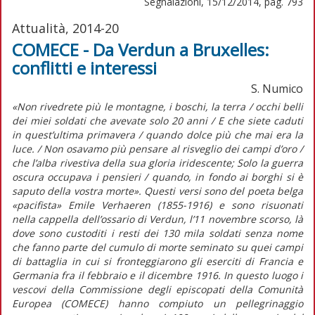
Segnalazioni, 15/12/2014, pag. 793
Attualità, 2014-20
COMECE - Da Verdun a Bruxelles:
conflitti e interessi
S. Numico
«Non rivedrete più le montagne, i boschi, la terra / occhi belli
dei miei soldati che avevate solo 20 anni / E che siete caduti
in quest’ultima primavera / quando dolce più che mai era la
luce. / Non osavamo più pensare al risveglio dei campi d’oro /
che l’alba rivestiva della sua gloria iridescente; Solo la guerra
oscura occupava i pensieri / quando, in fondo ai borghi si è
saputo della vostra morte». Questi versi sono del poeta belga
«pacifista» Emile Verhaeren (1855-1916) e sono risuonati
nella cappella dell’ossario di Verdun, l’11 novembre scorso, là
dove sono custoditi i resti dei 130 mila soldati senza nome
che fanno parte del cumulo di morte seminato su quei campi
di battaglia in cui si fronteggiarono gli eserciti di Francia e
Germania fra il febbraio e il dicembre 1916. In questo luogo i
vescovi della Commissione degli episcopati della Comunità
Europea (COMECE) hanno compiuto un pellegrinaggio