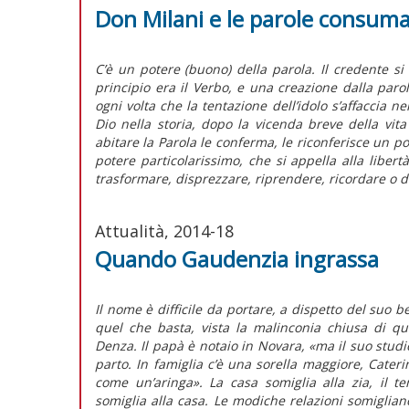
Don Milani e le parole consum
C’è un potere (buono) della parola. Il credente 
principio era il Verbo, e una creazione dalla parol
ogni volta che la tentazione dell’idolo s’affaccia n
Dio nella storia, dopo la vicenda breve della vit
abitare la Parola le conferma, le riconferisce un p
potere particolarissimo, che si appella alla libe
trasformare, disprezzare, riprendere, ricordare o 
Attualità, 2014-18
Quando Gaudenzia ingrassa
Il nome è difficile da portare, a dispetto del suo b
quel che basta, vista la malinconia chiusa di q
Denza. Il papà è notaio in Novara, «ma il suo stud
parto. In famiglia c’è una sorella maggiore, Caterin
come un’aringa». La casa somiglia alla zia, il 
somiglia alla casa. Le modiche relazioni somigliano