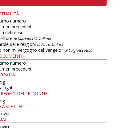
TTUALITÀ
ltimo numero
umeri precedenti
bri del mese
letture
di Mariapia Veladiano
role delle religioni
di Piero Stefani
o non mi vergogno del Vangelo"
di Luigi Accattoli
OCUMENTI
ltimo numero
umeri precedenti
ORALIA
log
aloghi
L REGNO DELLE DONNE
log
EWSLETTER
criviti
MAIL
rivici