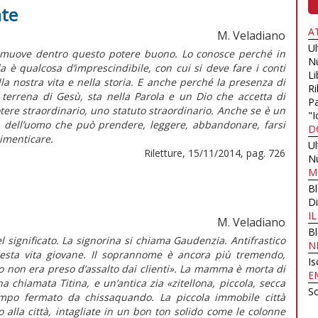
ate
A
M. Veladiano
U
si muove dentro questo potere buono. Lo conosce perché in
N
a è qualcosa d’imprescindibile, con cui si deve fare i conti
Li
ella nostra vita e nella storia. E anche perché la presenza di
Ri
a terrena di Gesù, sta nella Parola e un Dio che accetta di
Pa
otere straordinario, uno statuto straordinario. Anche se è un
"I
rtà dell’uomo che può prendere, leggere, abbandonare, farsi
D
dimenticare.
U
Riletture, 15/11/2014, pag. 726
N
M
B
Di
I
M. Veladiano
B
el significato. La signorina si chiama Gaudenzia. Antifrastico
N
uesta vita giovane. Il soprannome è ancora più tremendo,
Is
io non era preso d’assalto dai clienti». La mamma è morta di
E
a chiamata Titina, e un’antica zia «zitellona, piccola, secca
Sc
tempo fermato da chissaquando. La piccola immobile città
 alla città, intagliate in un bon ton solido come le colonne