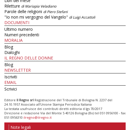
Libri del mese
Riletture
di Mariapia Veladiano
Parole delle religioni
di Piero Stefani
"Io non mi vergogno del Vangelo"
di Luigi Accattoli
DOCUMENTI
Ultimo numero
Numeri precedenti
MORALIA
Blog
Dialoghi
IL REGNO DELLE DONNE
Blog
NEWSLETTER
Iscriviti
EMAIL
Scrivici
Editore
Il Regno srl
Registrazione del Tribunale di Bologna N. 2237 del
24.10.1957 Associato all’Unione Stampa Periodica Italiana
La testata usufruisce dei contributi diretti editoria d.lgs 70/2017
Direzione e redazione Via del Monte 5 40126 Bologna (Bo) tel 051 0956100 - fax
051 0956310
ilregno@ilregno.it
Note legali