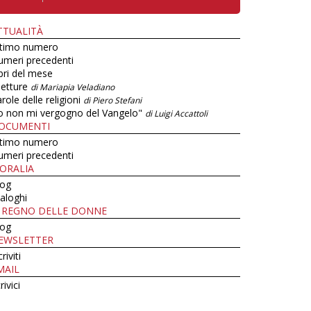
TTUALITÀ
ltimo numero
umeri precedenti
bri del mese
letture
di Mariapia Veladiano
role delle religioni
di Piero Stefani
o non mi vergogno del Vangelo"
di Luigi Accattoli
OCUMENTI
ltimo numero
umeri precedenti
ORALIA
log
aloghi
L REGNO DELLE DONNE
log
EWSLETTER
criviti
MAIL
rivici