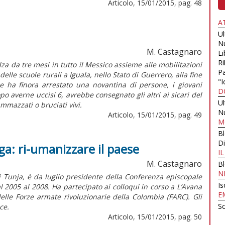
Articolo, 15/01/2015, pag. 48
A
U
N
M. Castagnaro
Li
Ri
balza da tre mesi in tutto il Messico assieme alle mobilitazioni
Pa
lle scuole rurali a Iguala, nello Stato di Guerrero, alla fine
"I
e ha finora arrestato una novantina di persone, i giovani
D
po averne uccisi 6, avrebbe consegnato gli altri ai sicari del
U
ammazzati o bruciati vivi.
N
Articolo, 15/01/2015, pag. 49
M
B
Di
a: ri-umanizzare il paese
I
M. Castagnaro
B
N
 Tunja, è da luglio presidente della Conferenza episcopale
Is
l 2005 al 2008. Ha partecipato ai colloqui in corso a L’Avana
E
delle Forze armate rivoluzionarie della Colombia (FARC). Gli
Sc
ce.
Articolo, 15/01/2015, pag. 50