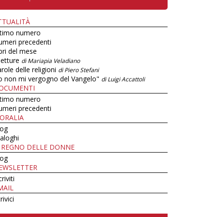
TTUALITÀ
ltimo numero
umeri precedenti
bri del mese
letture
di Mariapia Veladiano
role delle religioni
di Piero Stefani
o non mi vergogno del Vangelo"
di Luigi Accattoli
OCUMENTI
ltimo numero
umeri precedenti
ORALIA
log
aloghi
L REGNO DELLE DONNE
log
EWSLETTER
criviti
MAIL
rivici