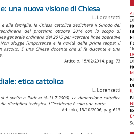
le: una nuova visione di Chiesa
A
L. Lorenzetti
U
o e alla famiglia, la Chiesa cattolica dedicherà il Sinodo dei
N
raordinaria del prossimo ottobre 2014 con lo scopo di
Li
lea generale ordinaria del 2015 per «cercare linee operative
Ri
 Non sfugge l’importanza e la novità della prima tappa: il
Pa
"I
 in ascolto. È una Chiesa docente che si fa discente e una
D
e.
Articolo, 15/02/2014, pag. 73
U
N
M
ale: etica cattolica
B
Di
L. Lorenzetti
I
si è svolto a Padova (8-11.7.2006). La dimensione cattolica
B
N
lla disciplina teologica. L’Occidente è solo una parte.
Articolo, 15/10/2006, pag. 613
Is
E
Sc