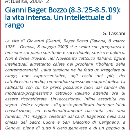
Attualità, 2009-12
Gianni Baget Bozzo (8.3.'25-8.5.'09):
la vita intensa. Un intellettuale di
rango
G. Tassani
La vita di Giovanni (Gianni) Baget Bozzo (Savona, 8 marzo
1925 – Genova, 8 maggio 2009) si è svolta con pregnanza e
tensione sul piano spirituale e sacerdotale, storico e politico.
Non è facile trovare, nel Novecento cattolico italiano, figure
intellettuali altrettanto calate nei problemi ribollenti della
contemporaneità. L’alta tensione ne ha fatto un irregolare di
rango, non rappresentativo, agli occhi dei più, del
cattolicesimo medio, rendendolo spesso «insopportabile». La
radicalità con cui ha preso posizione fuori dai canoni del
moderato-progressismo cattolico italiano attende ora di
essere riconsiderata. Un’«eccezione», infine assorbita nel
segno – fede e ragione – di questo pontificato, fonte per lui di
consolazione, ed emblematicamente riassunta nei suoi
funerali, l’11 maggio, celebrati dal card. Bagnasco nella sua
chiesa del Sacro Cuore e San Giacomo di Carignano, a
Genova, piena di tutto il clero genovese e di un popolo di