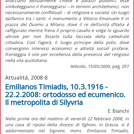
affacciano abitualmente chiese e palazzi pubblici, esse
simboleggiano il fronteggiarsi – in termini architettonici, non
necessariamente conflittuali – di religione e società. Un luogo
epifanico tra i tanti: il monumento a Vittorio Emanuele II in
piazza del Duomo a Milano, dove il re dell’unità d’Italia è
raffigurato mentre frena il proprio cavallo e volge lo sguardo
altrove per non fissarlo sulla facciata della cattedrale
cittadina. Così l’agorà, il luogo principe della polis, dove
convergono interessi economici e attività sociali profane,
fronteggia il sito per eccellenza della presenza del religioso
nella vita quotidiana.
Articolo, 15/05/2009, pag. 297
Attualità, 2008-8
Emilianos Timiadis, 10.3.1916 -
22.2.2008: ortodosso ed ecumenico.
Il metropolita di Silyvria
E. Bianchi
Nelle prime ore del mattino di venerdì 22 febbraio 2008, in
una casa di riposo della diocesi di Eghion, in Grecia, si è
addormentato nel Signore, mons. Emilianos Timiadis,