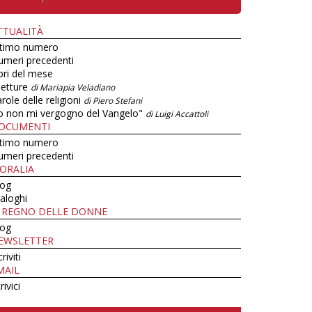
TTUALITÀ
ltimo numero
umeri precedenti
bri del mese
letture
di Mariapia Veladiano
role delle religioni
di Piero Stefani
o non mi vergogno del Vangelo"
di Luigi Accattoli
OCUMENTI
ltimo numero
umeri precedenti
ORALIA
log
aloghi
L REGNO DELLE DONNE
log
EWSLETTER
criviti
MAIL
rivici