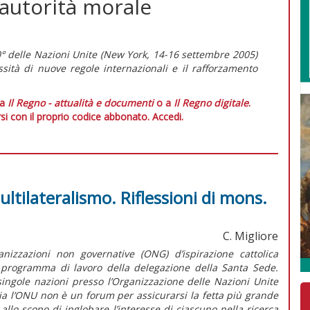
autorità morale
 60° delle Nazioni Unite (New York, 14-16 settembre 2005)
sità di nuove regole internazionali e il rafforzamento
 a
Il Regno - attualità e documenti
o a
Il Regno digitale
.
si con il proprio codice abbonato.
Accedi.
ltilateralismo. Riflessioni di mons.
C. Migliore
nizzazioni non governative (ONG) d’ispirazione cattolica
il programma di lavoro della delegazione della Santa Sede.
singole nazioni presso l’Organizzazione delle Nazioni Unite
via l’ONU non è un forum per assicurarsi la fetta più grande
 allo scopo di inglobare l’interesse di ciascuno nella ricerca