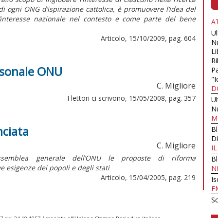
i ogni ONG d’ispirazione cattolica, è promuovere l’idea del
’interesse nazionale nel contesto e come parte del bene
A
U
Articolo, 15/10/2009, pag. 604
N
Li
Ri
ersonale ONU
Pa
"I
C. Migliore
D
I lettori ci scrivono, 15/05/2008, pag. 357
U
N
M
nciata
B
Di
C. Migliore
I
ssemblea generale dell’ONU le proposte di riforma
B
e esigenze dei popoli e degli stati
N
Articolo, 15/04/2005, pag. 219
Is
E
Sc