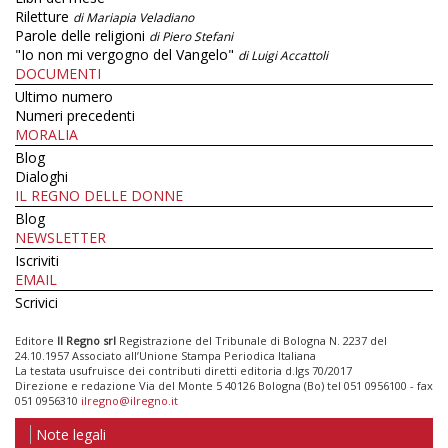
Riletture
di Mariapia Veladiano
Parole delle religioni
di Piero Stefani
"Io non mi vergogno del Vangelo"
di Luigi Accattoli
DOCUMENTI
Ultimo numero
Numeri precedenti
MORALIA
Blog
Dialoghi
IL REGNO DELLE DONNE
Blog
NEWSLETTER
Iscriviti
EMAIL
Scrivici
Editore
Il Regno srl
Registrazione del Tribunale di Bologna N. 2237 del
24.10.1957 Associato all’Unione Stampa Periodica Italiana
La testata usufruisce dei contributi diretti editoria d.lgs 70/2017
Direzione e redazione Via del Monte 5 40126 Bologna (Bo) tel 051 0956100 - fax
051 0956310
ilregno@ilregno.it
Note legali