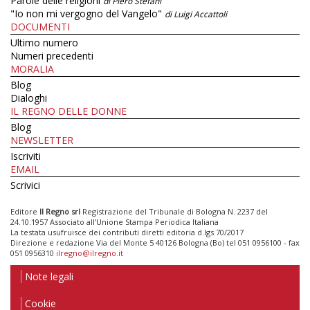
Parole delle religioni
di Piero Stefani
"Io non mi vergogno del Vangelo"
di Luigi Accattoli
DOCUMENTI
Ultimo numero
Numeri precedenti
MORALIA
Blog
Dialoghi
IL REGNO DELLE DONNE
Blog
NEWSLETTER
Iscriviti
EMAIL
Scrivici
Editore
Il Regno srl
Registrazione del Tribunale di Bologna N. 2237 del
24.10.1957 Associato all’Unione Stampa Periodica Italiana
La testata usufruisce dei contributi diretti editoria d.lgs 70/2017
Direzione e redazione Via del Monte 5 40126 Bologna (Bo) tel 051 0956100 - fax
051 0956310
ilregno@ilregno.it
Note legali
Cookie