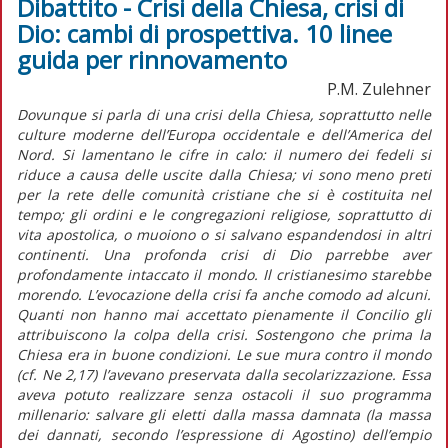
Dibattito - Crisi della Chiesa, crisi di
Dio: cambi di prospettiva. 10 linee
guida per rinnovamento
P.M. Zulehner
Dovunque si parla di una crisi della Chiesa, soprattutto nelle
culture moderne dell’Europa occidentale e dell’America del
Nord. Si lamentano le cifre in calo: il numero dei fedeli si
riduce a causa delle uscite dalla Chiesa; vi sono meno preti
per la rete delle comunità cristiane che si è costituita nel
tempo; gli ordini e le congregazioni religiose, soprattutto di
vita apostolica, o muoiono o si salvano espandendosi in altri
continenti. Una profonda crisi di Dio parrebbe aver
profondamente intaccato il mondo. Il cristianesimo starebbe
morendo. L’evocazione della crisi fa anche comodo ad alcuni.
Quanti non hanno mai accettato pienamente il Concilio gli
attribuiscono la colpa della crisi. Sostengono che prima la
Chiesa era in buone condizioni. Le sue mura contro il mondo
(cf. Ne 2,17) l’avevano preservata dalla secolarizzazione. Essa
aveva potuto realizzare senza ostacoli il suo programma
millenario: salvare gli eletti dalla massa damnata (la massa
dei dannati, secondo l’espressione di Agostino) dell’empio