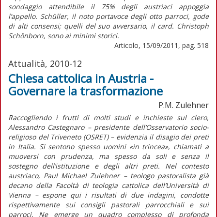
sondaggio attendibile il 75% degli austriaci appoggia
l’appello. Schüller, il noto portavoce degli otto parroci, gode
di alti consensi; quelli del suo avversario, il card. Christoph
Schönborn, sono ai minimi storici.
Articolo, 15/09/2011, pag. 518
Attualità, 2010-12
Chiesa cattolica in Austria -
Governare la trasformazione
P.M. Zulehner
Raccogliendo i frutti di molti studi e inchieste sul clero,
Alessandro Castegnaro – presidente dell’Osservatorio socio-
religioso del Triveneto (OSRET) – evidenzia il disagio dei preti
in Italia. Si sentono spesso uomini «in trincea», chiamati a
muoversi con prudenza, ma spesso da soli e senza il
sostegno dell’istituzione e degli altri preti. Nel contesto
austriaco, Paul Michael Zulehner – teologo pastoralista già
decano della Facoltà di teologia cattolica dell’Università di
Vienna – espone qui i risultati di due indagini, condotte
rispettivamente sui consigli pastorali parrocchiali e sui
parroci. Ne emerge un quadro complesso di profonda