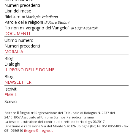
Numeri precedenti
Libri del mese
Riletture
di Mariapia Veladiano
Parole delle religioni
di Piero Stefani
"Io non mi vergogno del Vangelo"
di Luigi Accattoli
DOCUMENTI
Ultimo numero
Numeri precedenti
MORALIA
Blog
Dialoghi
IL REGNO DELLE DONNE
Blog
NEWSLETTER
Iscriviti
EMAIL
Scrivici
Editore
Il Regno srl
Registrazione del Tribunale di Bologna N. 2237 del
24.10.1957 Associato all’Unione Stampa Periodica Italiana
La testata usufruisce dei contributi diretti editoria d.lgs 70/2017
Direzione e redazione Via del Monte 5 40126 Bologna (Bo) tel 051 0956100 - fax
051 0956310
ilregno@ilregno.it