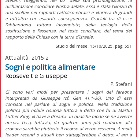
Stefani, rileggendo, nel 60° della sua promulgazione, la
dichiarazione conciliare
Nostra aetate
. Essa è stata l’«inizio di
una svolta» nei rapporti cattolico-ebraici e «foriera di grandi
e tutt’altro che esaurite conseguenze». Cruciali tra di esse
l’abbandono, tuttora incompiuto, della teologia della
sostituzione e l’assenza, nel testo conciliare, del tema del
rapporto della Chiesa con la terra d’Israele.
Studio del mese, 15/10/2025, pag. 551
Attualità, 2015-2
Sogni e politica alimentare
Roosevelt e Giuseppe
P. Stefani
Ci sono vari modi per presentare i sogni del faraone
interpretati da Giuseppe (cf. Gen 41,1-36). Uno di essi
consiste nel parlare di sogni e politica. Nella tradizione
politica più nobile risuona tuttora il detto che fu di Martin
Luther King: «I have a dream». In qualche modo se ne avverte
ancora l’eco; tuttavia, da qualche anno più conforme alla
cronaca sarebbe piuttosto il ricorso al verbo «essere». A molti
leader recenti o attuali ben s’attaglierebbe il detto: «I am a