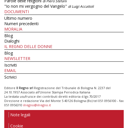
Parole delle religioni
di Piero Stefani
"Io non mi vergogno del Vangelo"
di Luigi Accattoli
DOCUMENTI
Ultimo numero
Numeri precedenti
MORALIA
Blog
Dialoghi
IL REGNO DELLE DONNE
Blog
NEWSLETTER
Iscriviti
EMAIL
Scrivici
Editore
Il Regno srl
Registrazione del Tribunale di Bologna N. 2237 del
24.10.1957 Associato all’Unione Stampa Periodica Italiana
La testata usufruisce dei contributi diretti editoria d.lgs 70/2017
Direzione e redazione Via del Monte 5 40126 Bologna (Bo) tel 051 0956100 - fax
051 0956310
ilregno@ilregno.it
Note legali
Cookie