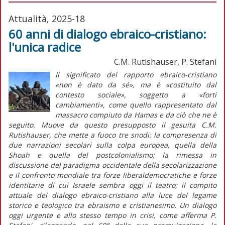
Attualità, 2025-18
60 anni di dialogo ebraico-cristiano:
l'unica radice
C.M. Rutishauser, P. Stefani
Il significato del rapporto ebraico-cristiano
«non è dato da sé», ma è «costituito dal
contesto sociale», soggetto a «forti
cambiamenti», come quello rappresentato dal
massacro compiuto da Hamas e da ciò che ne è
seguito. Muove da questo presupposto il gesuita C.M.
Rutishauser, che mette a fuoco tre snodi: la compresenza di
due narrazioni secolari sulla colpa europea, quella della
Shoah
e quella del postcolonialismo; la rimessa in
discussione del paradigma occidentale della secolarizzazione
e il confronto mondiale tra forze liberaldemocratiche e forze
identitarie di cui Israele sembra oggi il teatro; il compito
attuale del dialogo ebraico-cristiano alla luce del legame
storico e teologico tra ebraismo e cristianesimo. Un dialogo
oggi urgente e allo stesso tempo in crisi, come afferma P.