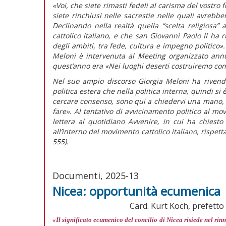
«Voi, che siete rimasti fedeli al carisma del vostro 
siete rinchiusi nelle sacrestie nelle quali avrebbe
Declinando nella realtà quella “scelta religiosa”
cattolico italiano, e che san Giovanni Paolo II ha 
degli ambiti, tra fede, cultura e impegno politico».
Meloni è intervenuta al Meeting organizzato ann
quest’anno era «Nei luoghi deserti costruiremo con
Nel suo ampio discorso Giorgia Meloni ha rivendi
politica estera che nella politica interna, quindi si
cercare consenso, sono qui a chiedervi una mano, p
fare».
Al tentativo di avvicinamento politico al mo
lettera al quotidiano
Avvenire,
in cui ha chiesto
all’interno del movimento cattolico italiano, rispett
555).
Documenti, 2025-13
Nicea: opportunità ecumenica
Card. Kurt Koch, prefetto 
«Il significato ecumenico del concilio di Nicea risiede nel ri