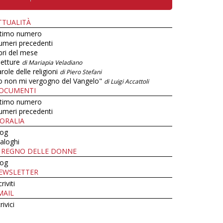
TTUALITÀ
ltimo numero
umeri precedenti
bri del mese
letture
di Mariapia Veladiano
role delle religioni
di Piero Stefani
o non mi vergogno del Vangelo"
di Luigi Accattoli
OCUMENTI
ltimo numero
umeri precedenti
ORALIA
log
aloghi
L REGNO DELLE DONNE
log
EWSLETTER
criviti
MAIL
rivici