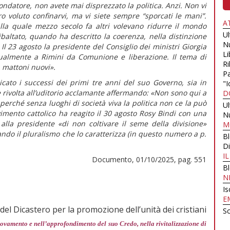
fondatore, non avete mai disprezzato la politica. Anzi. Non vi
ro voluto confinarvi, ma vi siete sempre “sporcati le mani”.
A
 alla quale mezzo secolo fa altri volevano ridurre il mondo
U
ribaltato, quando ha descritto la coerenza, nella distinzione
N
Il 23 agosto la presidente del Consiglio dei ministri Giorgia
Li
ualmente a Rimini da Comunione e liberazione. Il tema di
Ri
 mattoni nuovi».
Pa
cato i successi dei primi tre anni del suo Governo, sia in
"I
 è rivolta all’uditorio acclamante affermando:
«Non sono qui a
D
erché senza luoghi di società viva la politica non ce la può
U
vimento cattolico ha reagito il 30 agosto Rosy Bindi con una
N
 alla presidente
«di non coltivare il seme della divisione»
M
ando il pluralismo che lo caratterizza (in
questo numero
a p.
B
Di
I
Documento, 01/10/2025, pag. 551
B
N
Is
E
del Dicastero per la promozione dell’unità dei cristiani
Sc
nnovamento e nell’approfondimento del suo Credo, nella rivitalizzazione di