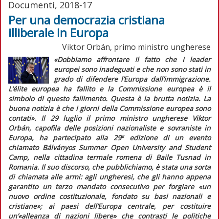
Documenti, 2018-17
Per una democrazia cristiana
illiberale in Europa
Viktor Orbán, primo ministro ungherese
«Dobbiamo affrontare il fatto che i leader
europei sono inadeguati e che non sono stati in
grado di difendere l’Europa dall’immigrazione.
L’
élite
europea ha fallito e la Commissione europea è il
simbolo di questo fallimento. Questa è la brutta notizia. La
buona notizia è che i giorni della Commissione europea sono
contati».
Il 29 luglio il primo ministro ungherese Viktor
Orbán, capofila delle posizioni nazionaliste e sovraniste in
a
Europa, ha partecipato alla 29
edizione di un evento
chiamato Bálványos Summer Open University and Student
Camp, nella cittadina termale romena di Baile Tusnad in
Romania. Il suo discorso, che pubblichiamo, è stata una sorta
di chiamata alle armi: agli ungheresi, che gli hanno appena
garantito un terzo mandato consecutivo per forgiare
«un
nuovo ordine costituzionale, fondato su basi nazionali e
cristiane»;
ai paesi dell’Europa centrale, per costituire
un’
«alleanza di nazioni libere»
che contrasti le politiche