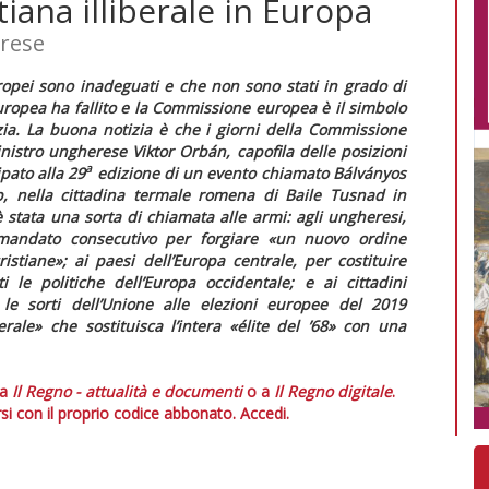
iana illiberale in Europa
erese
ropei sono inadeguati e che non sono stati in grado di
ropea ha fallito e la Commissione europea è il simbolo
zia. La buona notizia è che i giorni della Commissione
ministro ungherese Viktor Orbán, capofila delle posizioni
a
pato alla 29
edizione di un evento chiamato Bálványos
nella cittadina termale romena di Baile Tusnad in
 stata una sorta di chiamata alle armi: agli ungheresi,
mandato consecutivo per forgiare
«un nuovo ordine
istiane»;
ai paesi dell’Europa centrale, per costituire
 le politiche dell’Europa occidentale; e ai cittadini
e le sorti dell’Unione alle elezioni europee del 2019
berale»
che sostituisca l’intera
«élite del ’68»
con una
 a
Il Regno - attualità e documenti
o a
Il Regno digitale
.
si con il proprio codice abbonato.
Accedi.