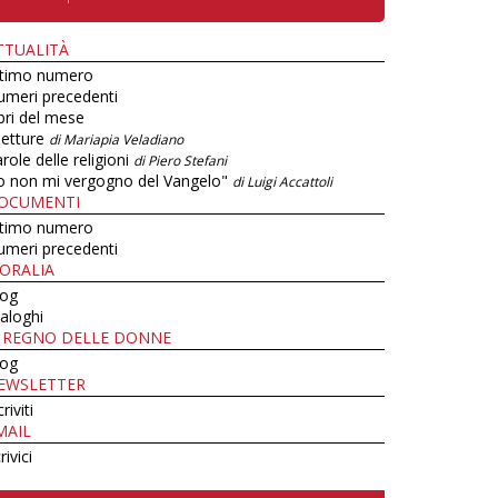
TTUALITÀ
ltimo numero
umeri precedenti
bri del mese
letture
di Mariapia Veladiano
role delle religioni
di Piero Stefani
o non mi vergogno del Vangelo"
di Luigi Accattoli
OCUMENTI
ltimo numero
umeri precedenti
ORALIA
log
aloghi
L REGNO DELLE DONNE
log
EWSLETTER
criviti
MAIL
rivici