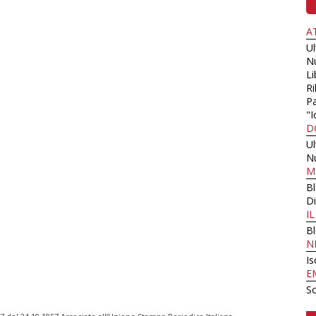
A
U
N
Li
Ri
Pa
"I
D
U
N
M
B
Di
I
B
N
Is
E
Sc