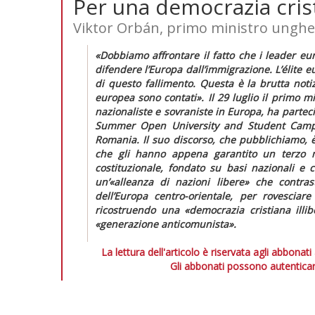
Per una democrazia crist
Viktor Orbán, primo ministro ungh
«Dobbiamo affrontare il fatto che i leader eu
difendere l’Europa dall’immigrazione. L’
élite
eu
di questo fallimento. Questa è la brutta noti
europea sono contati».
Il 29 luglio il primo 
nazionaliste e sovraniste in Europa, ha parteci
Summer Open University and Student Camp, 
Romania. Il suo discorso, che pubblichiamo, è
che gli hanno appena garantito un terzo 
costituzionale, fondato su basi nazionali e cr
un’
«alleanza di nazioni libere»
che contrasti
dell’Europa centro-orientale, per rovesciar
ricostruendo una
«democrazia cristiana illi
«generazione anticomunista».
La lettura dell'articolo è riservata agli abbonati
Gli abbonati possono autenticar