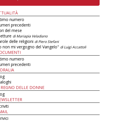
TTUALITÀ
ltimo numero
umeri precedenti
bri del mese
letture
di Mariapia Veladiano
role delle religioni
di Piero Stefani
o non mi vergogno del Vangelo"
di Luigi Accattoli
OCUMENTI
ltimo numero
umeri precedenti
ORALIA
log
aloghi
L REGNO DELLE DONNE
log
EWSLETTER
criviti
MAIL
rivici