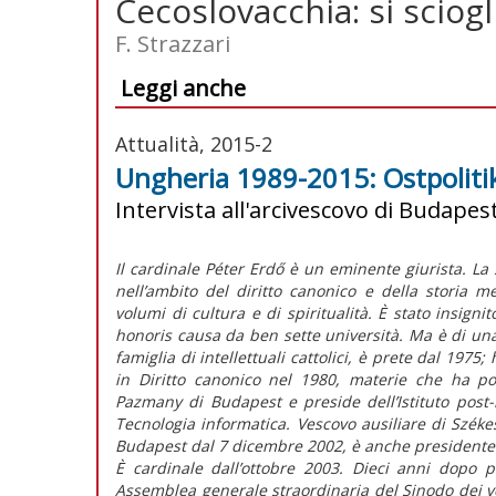
Cecoslovacchia: si sciogl
F. Strazzari
Leggi anche
Attualità, 2015-2
Ungheria 1989-2015: Ostpolitik 
Intervista all'arcivescovo di Budapest
Il cardinale Péter Erdő è un eminente giurista. La 
nell’ambito del diritto canonico e della storia m
volumi di cultura e di spiritualità. È stato insignit
honoris causa da ben sette università. Ma è di un
famiglia di intellettuali cattolici, è prete dal 1975
in Diritto canonico nel 1980, materie che ha poi 
Pazmany di Budapest e preside dell’Istituto post-
Tecnologia informatica. Vescovo ausiliare di Szék
Budapest dal 7 dicembre 2002, è anche presidente 
È cardinale dall’ottobre 2003. Dieci anni dopo 
Assemblea generale straordinaria del Sinodo dei ve