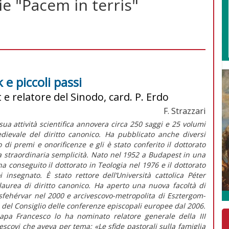
ie "Pacem in terris"
e piccoli passi
 e relatore del Sinodo, card. P. Erdo
F. Strazzari
sua attività scientifica annovera circa 250 saggi e 25 volumi
edievale del diritto canonico. Ha pubblicato anche diversi
o di premi e onorificenze e gli è stato conferito il dottorato
a straordinaria semplicità. Nato nel 1952 a Budapest in una
; ha conseguito il dottorato in Teologia nel 1976 e il dottorato
insegnato. È stato rettore dell’Università cattolica Péter
laurea di diritto canonico. Ha aperto una nuova facoltà di
esfehérvar nel 2000 e arcivescovo-metropolita di Esztergom-
del Consiglio delle conferenze episcopali europee dal 2006.
papa Francesco lo ha nominato relatore generale della III
scovi che aveva per tema: «Le sfide pastorali sulla famiglia