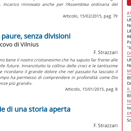
4). Incarico rinnovato anche per l’Assemblea ordinaria del
A
Articolo, 15/02/2015, pag. 79
U
N
Li
a paure, senza divisioni
Ri
Pa
covo di Vilnius
"I
F. Strazzari
D
ono bene il nostro cristianesimo che ha saputo far fronte alle
U
N
le future. Innanzitutto la collina delle croci e le tantissime
M
de ricordano il grande dolore che nel passato ha lasciato il
 tempo ha permesso di comprendere in profondità come Dio
B
nze più grandi».
Di
I
Articolo, 15/01/2015, pag. 8
B
N
ie di una storia aperta
Is
E
Sc
F. Strazzari