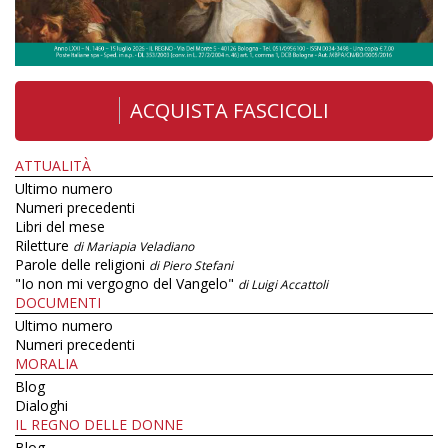
ACQUISTA FASCICOLI
ATTUALITÀ
Ultimo numero
Numeri precedenti
Libri del mese
Riletture
di Mariapia Veladiano
Parole delle religioni
di Piero Stefani
"Io non mi vergogno del Vangelo"
di Luigi Accattoli
DOCUMENTI
Ultimo numero
Numeri precedenti
MORALIA
Blog
Dialoghi
IL REGNO DELLE DONNE
Blog