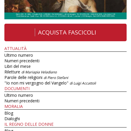
ACQUISTA FASCICOLI
ATTUALITÀ
Ultimo numero
Numeri precedenti
Libri del mese
Riletture
di Mariapia Veladiano
Parole delle religioni
di Piero Stefani
"Io non mi vergogno del Vangelo"
di Luigi Accattoli
DOCUMENTI
Ultimo numero
Numeri precedenti
MORALIA
Blog
Dialoghi
IL REGNO DELLE DONNE
Blog