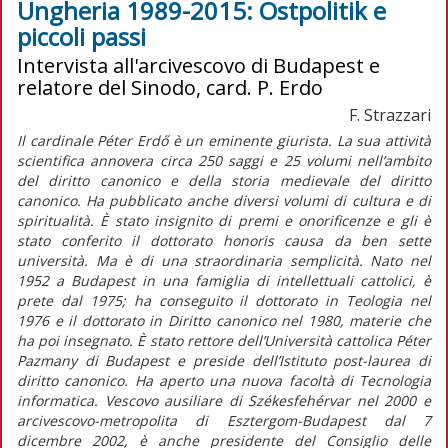
Ungheria 1989-2015: Ostpolitik e
piccoli passi
Intervista all'arcivescovo di Budapest e
relatore del Sinodo, card. P. Erdo
F. Strazzari
Il cardinale Péter Erdő è un eminente giurista. La sua attività
scientifica annovera circa 250 saggi e 25 volumi nell’ambito
del diritto canonico e della storia medievale del diritto
canonico. Ha pubblicato anche diversi volumi di cultura e di
spiritualità. È stato insignito di premi e onorificenze e gli è
stato conferito il dottorato honoris causa da ben sette
università. Ma è di una straordinaria semplicità. Nato nel
1952 a Budapest in una famiglia di intellettuali cattolici, è
prete dal 1975; ha conseguito il dottorato in Teologia nel
1976 e il dottorato in Diritto canonico nel 1980, materie che
ha poi insegnato. È stato rettore dell’Università cattolica Péter
Pazmany di Budapest e preside dell’Istituto post-laurea di
diritto canonico. Ha aperto una nuova facoltà di Tecnologia
informatica. Vescovo ausiliare di Székesfehérvar nel 2000 e
arcivescovo-metropolita di Esztergom-Budapest dal 7
dicembre 2002, è anche presidente del Consiglio delle