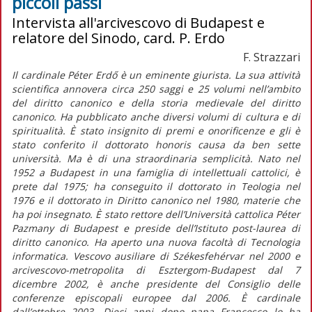
piccoli passi
Intervista all'arcivescovo di Budapest e
relatore del Sinodo, card. P. Erdo
F. Strazzari
Il cardinale Péter Erdő è un eminente giurista. La sua attività
scientifica annovera circa 250 saggi e 25 volumi nell’ambito
del diritto canonico e della storia medievale del diritto
canonico. Ha pubblicato anche diversi volumi di cultura e di
spiritualità. È stato insignito di premi e onorificenze e gli è
stato conferito il dottorato honoris causa da ben sette
università. Ma è di una straordinaria semplicità. Nato nel
1952 a Budapest in una famiglia di intellettuali cattolici, è
prete dal 1975; ha conseguito il dottorato in Teologia nel
1976 e il dottorato in Diritto canonico nel 1980, materie che
ha poi insegnato. È stato rettore dell’Università cattolica Péter
Pazmany di Budapest e preside dell’Istituto post-laurea di
diritto canonico. Ha aperto una nuova facoltà di Tecnologia
informatica. Vescovo ausiliare di Székesfehérvar nel 2000 e
arcivescovo-metropolita di Esztergom-Budapest dal 7
dicembre 2002, è anche presidente del Consiglio delle
conferenze episcopali europee dal 2006. È cardinale
dall’ottobre 2003. Dieci anni dopo papa Francesco lo ha