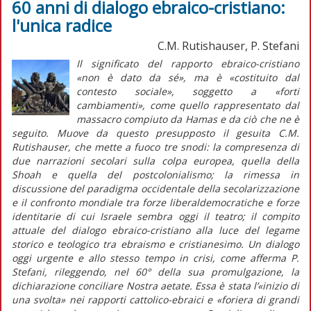
60 anni di dialogo ebraico-cristiano:
l'unica radice
C.M. Rutishauser, P. Stefani
Il significato del rapporto ebraico-cristiano
«non è dato da sé», ma è «costituito dal
contesto sociale», soggetto a «forti
cambiamenti», come quello rappresentato dal
massacro compiuto da Hamas e da ciò che ne è
seguito. Muove da questo presupposto il gesuita C.M.
Rutishauser, che mette a fuoco tre snodi: la compresenza di
due narrazioni secolari sulla colpa europea, quella della
Shoah
e quella del postcolonialismo; la rimessa in
discussione del paradigma occidentale della secolarizzazione
e il confronto mondiale tra forze liberaldemocratiche e forze
identitarie di cui Israele sembra oggi il teatro; il compito
attuale del dialogo ebraico-cristiano alla luce del legame
storico e teologico tra ebraismo e cristianesimo. Un dialogo
oggi urgente e allo stesso tempo in crisi, come afferma P.
Stefani, rileggendo, nel 60° della sua promulgazione, la
dichiarazione conciliare
Nostra aetate
. Essa è stata l’«inizio di
una svolta» nei rapporti cattolico-ebraici e «foriera di grandi