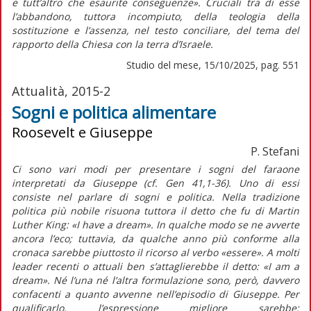
e tutt’altro che esaurite conseguenze». Cruciali tra di esse
l’abbandono, tuttora incompiuto, della teologia della
sostituzione e l’assenza, nel testo conciliare, del tema del
rapporto della Chiesa con la terra d’Israele.
Studio del mese, 15/10/2025, pag. 551
Attualità, 2015-2
Sogni e politica alimentare
Roosevelt e Giuseppe
P. Stefani
Ci sono vari modi per presentare i sogni del faraone
interpretati da Giuseppe (cf. Gen 41,1-36). Uno di essi
consiste nel parlare di sogni e politica. Nella tradizione
politica più nobile risuona tuttora il detto che fu di Martin
Luther King: «I have a dream». In qualche modo se ne avverte
ancora l’eco; tuttavia, da qualche anno più conforme alla
cronaca sarebbe piuttosto il ricorso al verbo «essere». A molti
leader recenti o attuali ben s’attaglierebbe il detto: «I am a
dream». Né l’una né l’altra formulazione sono, però, davvero
confacenti a quanto avvenne nell’episodio di Giuseppe. Per
qualificarlo, l’espressione migliore sarebbe: