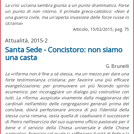
La crisi ucraina sembra giunta a un punto drammatico. Forse
un punto di non ritorno. Il primate greco-cattolico: «Non è
una guerra civile, ma un'aperta invasione delle forze russe in
Ucraina»
Articolo, 15/02/2015, pag. 75
Attualità, 2015-2
Santa Sede - Concistoro: non siamo
una casta
G. Brunelli
La «riforma non è fine a sé stessa, ma un mezzo per dare una
forte testimonianza cristiana; per favorire una più efficace
evangelizzazione; per promuovere un più fecondo spirito
ecumenico; per incoraggiare un dialogo più costruttivo con
tutti. La riforma, auspicata vivamente dalla maggioranza dei
cardinali nell’ambito delle congregazioni generali prima del
conclave, dovrà perfezionare ancora di più l’identità della
stessa curia romana, ossia quella di coadiuvare il successore
di Pietro nell’esercizio del suo supremo ufficio pastorale per il
bene e il servizio della Chiesa universale e delle Chiese
particolari. Esercizio col quale si rafforzano l’unità di fede e la