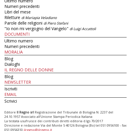
Ultimo numero
Numeri precedenti
Libri del mese
Riletture
di Mariapia Veladiano
Parole delle religioni
di Piero Stefani
"Io non mi vergogno del Vangelo"
di Luigi Accattoli
DOCUMENTI
Ultimo numero
Numeri precedenti
MORALIA
Blog
Dialoghi
IL REGNO DELLE DONNE
Blog
NEWSLETTER
Iscriviti
EMAIL
Scrivici
Editore
Il Regno srl
Registrazione del Tribunale di Bologna N. 2237 del
24.10.1957 Associato all’Unione Stampa Periodica Italiana
La testata usufruisce dei contributi diretti editoria d.lgs 70/2017
Direzione e redazione Via del Monte 5 40126 Bologna (Bo) tel 051 0956100 - fax
051 0956310
ilregno@ilregno.it