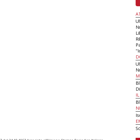
A
U
N
Li
Ri
Pa
"I
D
U
N
M
B
Di
I
B
N
Is
E
Sc