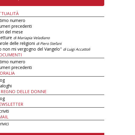
TTUALITÀ
ltimo numero
umeri precedenti
bri del mese
letture
di Mariapia Veladiano
role delle religioni
di Piero Stefani
o non mi vergogno del Vangelo"
di Luigi Accattoli
OCUMENTI
ltimo numero
umeri precedenti
ORALIA
log
aloghi
L REGNO DELLE DONNE
log
EWSLETTER
criviti
MAIL
rivici