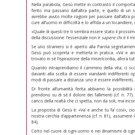
Nella parabola, Gesù mette in contrasto il comport
ferito ma passano dall’altra parte, e quello di un s
avrebbe avuto molte ragioni per passare dall’altra p
cure all’uomo in difficoltà e lo affida a un locandiere
«Quale di questi tre ti sembra essere stato il prossim
della discussione: l’essenziale non è
sapere
chi è il 
Se uno straniero si è aperto alla Parola segretamente
Gesù può scoprirla e metterla in pratica: «Va’ e an
trovato in sé l’ispirazione della misericordia, allora tu
Quando intraprendiamo il cammino della vita, ci sc
davanti alla scelta di essere viandanti indifferenti 
modi di passare a distanza: uno è essere indifferenti, un
Di fronte all’umanità ferita abbiamo la possibilit
prendono su di sé il dolore dei fallimenti (cf. n. 77
carico della realtà che ci spetta, non da soli, ma inc
La proposta di Gesù è: «Va’ e anche tu fa’ così», cio
nostra cerchia d’appartenenza (cf. n. 81), assumere i
84).
Certo nel cuore di ogni uomo e nei dinamismi di ogni 