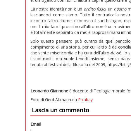
e, dialogando con noi, ci aiuta a capire quello che è g
La nostra identità non è un
ordito fisso
, un
nostro
mo
lasciandoci come siamo. Tutto il contrario: la nostra
incontro l’altro-da-me, riconosco il suo bisogno, ris
me. Il mio farmi-prossimo all’altro non è un movime
è totalmente separato da me: è l’approssimarsi infinit
Solo questo pensiero può curarci da quel pericol
compimento di una storia, per cui l’altro è da concili
che sente misericordia e ha cura dell’altro-da-sé, lo
i suoi molti, ma vuole tenerli insieme, senza paura
tenuta al festival della filosofia del 2009, https://bit
Leonardo Giannone
è docente di Teologia morale fo
Foto di Gerd Altmann da
Pixabay
Lascia un commento
Email