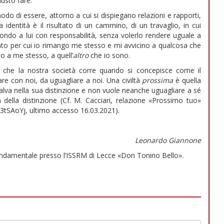
iusto fare.
do di essere, attorno a cui si dispiegano relazioni e rapporti,
 identità è il risultato di un cammino, di un travaglio, in cui
pondo a lui con responsabilità, senza volerlo rendere uguale a
nto per cui io rimango me stesso e mi avvicino a qualcosa che
o a me stesso, a quell’
altro
che io sono.
o che la nostra società corre quando si concepisce come il
are con noi, da uguagliare a noi. Una civiltà
prossima
è quella
 salva nella sua distinzione e non vuole neanche uguagliare a sé
 della distinzione (Cf. M. Cacciari, relazione «Prossimo tuo»
.ly/3tSAoYj, ultimo accesso 16.03.2021).
Leonardo Giannone
ndamentale presso l’ISSRM di Lecce «Don Tonino Bello».