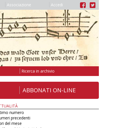
Associazione
Accedi
Ricerca in archivio
ABBONATI ON-LINE
TTUALITÀ
ltimo numero
umeri precedenti
bri del mese