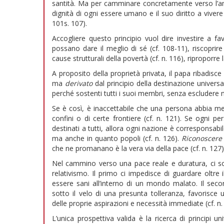
santità. Ma per camminare concretamente verso l’amo
dignità di ogni essere umano e il suo diritto a vivere
101s. 107).
Accogliere questo principio vuol dire investire a fav
possano dare il meglio di sé (cf. 108-11), riscoprire
cause strutturali della povertà (cf. n. 116), riproporre 
A proposito della proprietà privata, il papa ribadisce
ma
derivato
dal principio della destinazione universa
perché sostenti tutti i suoi membri, senza escludere né
Se è così, è inaccettabile che una persona abbia meno 
confini o di certe frontiere (cf. n. 121). Se ogni pe
destinati a tutti, allora ogni nazione è corresponsabile
ma anche in quanto popoli (cf. n. 126).
Riconoscere
che ne promanano è la vera via della pace (cf. n. 127)
Nel cammino verso una pace reale e duratura, ci sono
relativismo. Il primo ci impedisce di guardare oltre i
essere sani all’interno di un mondo malato. Il sec
sotto il velo di una presunta tolleranza, favorisce u
delle proprie aspirazioni e necessità immediate (cf. n.
L’unica prospettiva valida è la ricerca di principi un