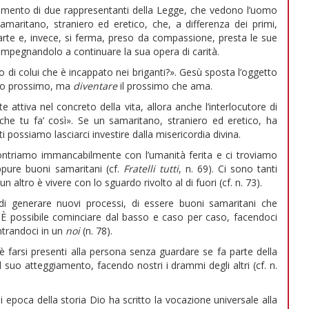
amento di due rappresentanti della Legge, che vedono l’uomo
amaritano, straniero ed eretico, che, a differenza dei primi,
arte e, invece, si ferma, preso da compassione, presta le sue
, impegnandolo a continuare la sua opera di carità.
o di colui che è incappato nei briganti?». Gesù sposta l’oggetto
mio prossimo, ma
diventare
il prossimo che ama.
 attiva nel concreto della vita, allora anche l’interlocutore di
che tu fa’ così». Se un samaritano, straniero ed eretico, ha
tti possiamo lasciarci investire dalla misericordia divina.
ontriamo immancabilmente con l’umanità ferita e ci troviamo
oppure buoni samaritani (cf.
Fratelli tutti
, n. 69). Ci sono tanti
 altro è vivere con lo sguardo rivolto al di fuori (cf. n. 73).
à di generare nuovi processi, di essere buoni samaritani che
). È possibile cominciare dal basso e caso per caso, facendoci
ontrandoci in un
noi
(n. 78).
è farsi presenti alla persona senza guardare se fa parte della
l suo atteggiamento, facendo nostri i drammi degli altri (cf. n.
epoca della storia Dio ha scritto la vocazione universale alla