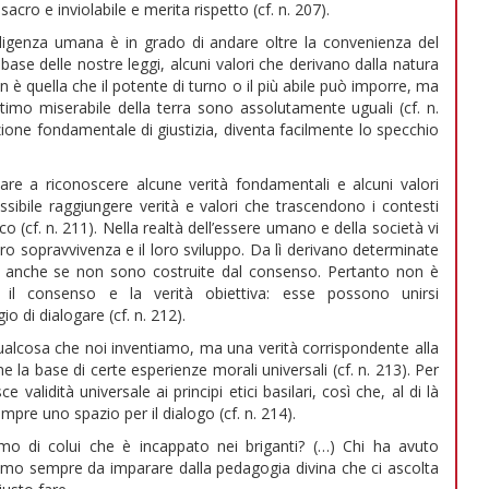
ro e inviolabile e merita rispetto (cf. n. 207).
telligenza umana è in grado di andare oltre la convenienza del
ase delle nostre leggi, alcuni valori che derivano dalla natura
on è quella che il potente di turno o il più abile può imporre, ma
ltimo miserabile della terra sono assolutamente uguali (cf. n.
cezione fondamentale di giustizia, diventa facilmente lo specchio
ivare a riconoscere alcune verità fondamentali e alcuni valori
ssibile raggiungere verità e valori che trascendono i contesti
seco (cf. n. 211). Nella realtà dell’essere umano e della società vi
oro sopravvivenza e il loro sviluppo. Da lì derivano determinate
o, anche se non sono costruite dal consenso. Pertanto non è
 il consenso e la verità obiettiva: esse possono unirsi
 di dialogare (cf. n. 212).
ualcosa che noi inventiamo, ma una verità corrispondente alla
 la base di certe esperienze morali universali (cf. n. 213). Per
alidità universale ai principi etici basilari, così che, al di là
sempre uno spazio per il dialogo (cf. n. 214).
imo di colui che è incappato nei briganti? (…) Chi ha avuto
iamo sempre da imparare dalla pedagogia divina che ci ascolta