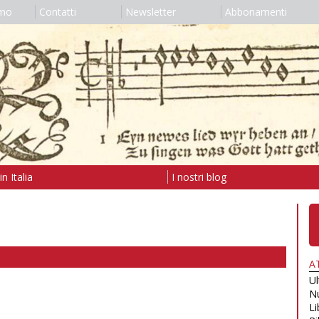
amo
Contatti
Newsletter
Abbonamenti
n Italia
I nostri blog
A
U
N
Li