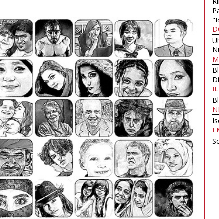
Ri
Pa
"I
D
U
N
M
B
Di
I
B
N
Is
E
Sc