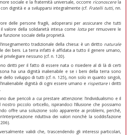
re sociale e la fraternità universale, occorre
riconoscere
la
 con dignità e a svilupparsi integralmente (cf.
Fratelli tutti
, nn.
ore delle persone fragili, adoperarsi per assicurare che tutti
 il valore della solidarietà intesa come
lotta
per rimuovere le
la funzione sociale della proprietà.
 l’insegnamento tradizionale della chiesa: è un diritto
naturale
le dei beni. La terra infatti è affidata a tutto il genere umano,
 privilegiare nessuno (cf. n. 120).
diritti per il fatto di essere nata o risiedere al di là di certi
rsona ha una dignità inalienabile e se i beni della terra sono
 dello sviluppo di tutti (cf. n. 125), non solo in quanto singoli,
l’inalienabile dignità di ogni essere umano e
rispettare
i diritti
.
 due pericoli a cui prestare attenzione: l’individualismo e il
l nostro piccolo orticello, ispirandoci l’illusione che possiamo
ondo offre una soluzione solo apparente ai problemi, perché,
n’interpretazione riduttiva dei valori nonchè la soddisfazione
 206).
iversalmente validi che, trascendendo gli interessi particolari,