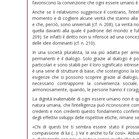
favoriscono la convinzione che ogni essere umano è sac
Anche se il relativismo suggerisce il contrario, l’in
momento e di cogliere alcune verità che stanno alla b
e che, perciò, sono universali (cf. n. 208). La verità n
quella davanti alla quale il padrone del mondo e l’u
209). Se infatti il diritto non si riferisce ad una con
delle idee dominanti (cf. n. 210).
In una società pluralista, la via più adatta per arr
permanenti è il dialogo. Solo grazie al dialogo è po
particolari e sono stabili per il loro significato intrin
è una serie di strutture di base, che sostengono la l
esigenze che si possono scoprire grazie al dialog
necessario contrapporre la convenienza sociale,
armoniosamente, quando, le persone hanno il coraggio
La dignità inalienabile di ogni essere umano non è q
natura umana, che l’intelligenza può riconoscere come
credenti e non credenti questo fondamento conferisce v
degli effettivi sviluppi delle rispettive etiche, rimane 
«Chi di questi tre ti sembra essere stato il pross
compassione di lui (…) Va’ e anche tu fa’ così». Abb