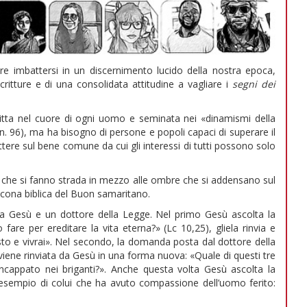
ire imbattersi in un discernimento lucido della nostra epoca,
Scritture e di una consolidata attitudine a vagliare i
segni dei
ritta nel cuore di ogni uomo e seminata nei «dinamismi della
 n. 96), ma ha bisogno di persone e popoli capaci di superare il
ettere sul bene comune da cui gli interessi di tutti possono solo
za che si fanno strada in mezzo alle ombre che si addensano sul
’icona biblica del Buon samaritano.
tra Gesù e un dottore della Legge. Nel primo Gesù ascolta la
are per ereditare la vita eterna?» (Lc 10,25), gliela rinvia e
sto e vivrai». Nel secondo, la domanda posta dal dottore della
i viene rinviata da Gesù in una forma nuova: «Quale di questi tre
incappato nei briganti?». Anche questa volta Gesù ascolta la
 l’esempio di colui che ha avuto compassione dell’uomo ferito: