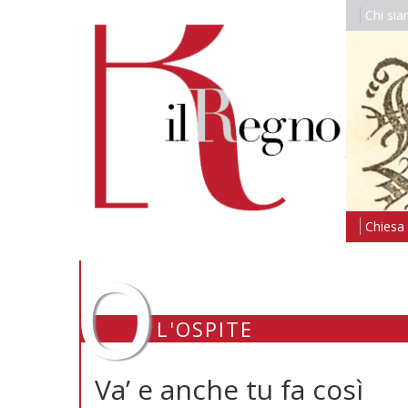
Chi si
o
Chiesa i
L'OSPITE
Va’ e anche tu fa così