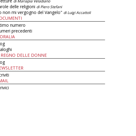
letture
di Mariapia Veladiano
role delle religioni
di Piero Stefani
o non mi vergogno del Vangelo"
di Luigi Accattoli
OCUMENTI
ltimo numero
umeri precedenti
ORALIA
log
aloghi
L REGNO DELLE DONNE
log
EWSLETTER
criviti
MAIL
rivici