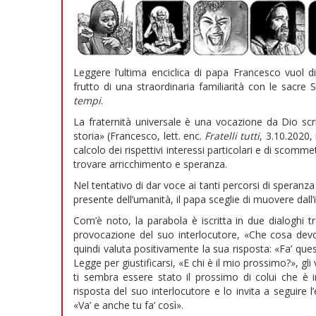
Leggere l’ultima enciclica di papa Francesco vuol d
frutto di una straordinaria familiarità con le sacre 
tempi
.
La fraternità universale è una vocazione da Dio sc
storia» (Francesco, lett. enc.
Fratelli tutti
, 3.10.2020,
calcolo dei rispettivi interessi particolari e di scomm
trovare arricchimento e speranza.
Nel tentativo di dar voce ai tanti percorsi di speran
presente dell’umanità, il papa sceglie di muovere dall
Com’è noto, la parabola è iscritta in due dialoghi 
provocazione del suo interlocutore, «Che cosa devo f
quindi valuta positivamente la sua risposta: «Fa’ que
Legge per giustificarsi, «E chi è il mio prossimo?», gl
ti sembra essere stato il prossimo di colui che è 
risposta del suo interlocutore e lo invita a seguire
«Va’ e anche tu fa’ così».