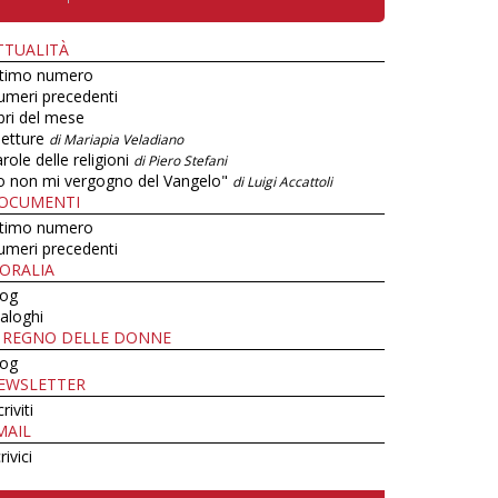
TTUALITÀ
ltimo numero
umeri precedenti
bri del mese
letture
di Mariapia Veladiano
role delle religioni
di Piero Stefani
o non mi vergogno del Vangelo"
di Luigi Accattoli
OCUMENTI
ltimo numero
umeri precedenti
ORALIA
log
aloghi
L REGNO DELLE DONNE
log
EWSLETTER
criviti
MAIL
rivici