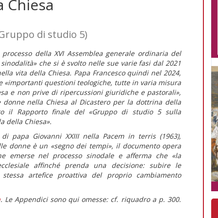
a Chiesa
(Gruppo di studio 5)
 processo della XVI Assemblea generale ordinaria del
 sinodalità» che si è svolto nelle sue varie fasi dal 2021
nella vita della Chiesa. Papa Francesco quindi nel 2024,
te
«importanti questioni teologiche, tutte in varia misura
a e non prive di ripercussioni giuridiche e pastorali»,
e donne nella Chiesa al Dicastero per la dottrina della
to il
Rapporto finale
del «Gruppo di studio 5 sulla
da della Chiesa».
 di papa Giovanni XXIII nella
Pacem in terris
(1963)
,
elle donne è un «segno dei tempi», il documento opera
iche emerse nel processo sinodale e afferma che
«la
ecclesiale affinché prenda una decisione: subire le
 stessa artefice proattiva del proprio cambiamento
a
. Le Appendici sono qui omesse: cf. riquadro a p. 300.