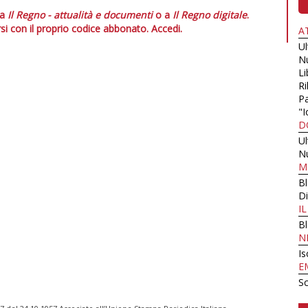
 a
Il Regno - attualità e documenti
o a
Il Regno digitale
.
si con il proprio codice abbonato.
Accedi.
A
U
N
Li
Ri
Pa
"I
D
U
N
M
B
Di
I
B
N
Is
E
Sc