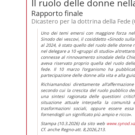
Il ruolo delle donne nell
Rapporto finale
Dicastero per la dottrina della Fede 
Uno dei temi emersi con maggiore forza nel
Sinodo dei vescovi, il cosiddetto «Sinodo sulla
al 2024, è stato quello del ruolo delle donne 
nel delegare a 10 «gruppi di studio» altrettan
connesse al rinnovamento sinodale della Chies
aveva riservato proprio quella del ruolo dell
fede. Il 10 marzo l’organismo ha pubblica
partecipazione delle donne alla vita e alla gui
Richiamandosi direttamente all’affermazione
secondo cui la crescita del ruolo pubblico d
una sintesi ragionata delle questioni crit
situazione attuale interpella la comunità 
trasformazioni sociali, oppure essere essa
fornendogli un significato più ampio e ricco».
Stampa (10.3.2026) da sito web
www.synod.v
Cf. anche Regno-att. 8,2026,213.