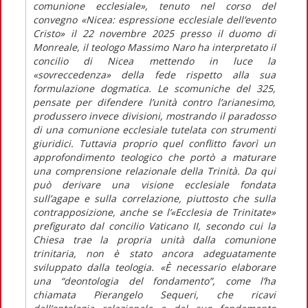
comunione ecclesiale», tenuto nel corso del
convegno «Nicea: espressione ecclesiale dell’evento
Cristo» il 22 novembre 2025 presso il duomo di
Monreale, il teologo Massimo Naro ha interpretato il
concilio di Nicea mettendo in luce la
«sovreccedenza» della fede rispetto alla sua
formulazione dogmatica. Le scomuniche del 325,
pensate per difendere l’unità contro l’arianesimo,
produssero invece divisioni, mostrando il paradosso
di una comunione ecclesiale tutelata con strumenti
giuridici. Tuttavia proprio quel conflitto favorì un
approfondimento teologico che portò a maturare
una comprensione relazionale della Trinità. Da qui
può derivare una visione ecclesiale fondata
sull’agape e sulla correlazione, piuttosto che sulla
contrapposizione, anche se l’«Ecclesia de Trinitate»
prefigurato dal concilio Vaticano II, secondo cui la
Chiesa trae la propria unità dalla comunione
trinitaria, non è stato ancora adeguatamente
sviluppato dalla teologia. «È necessario elaborare
una “deontologia del fondamento”, come l’ha
chiamata Pierangelo Sequeri, che ricavi