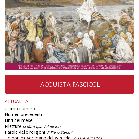
ACQUISTA FASCICOLI
ATTUALITÀ
Ultimo numero
Numeri precedenti
Libri del mese
Riletture
di Mariapia Veladiano
Parole delle religioni
di Piero Stefani
"Io non mi vergogno del Vangelo"
di Luigi Accattoli